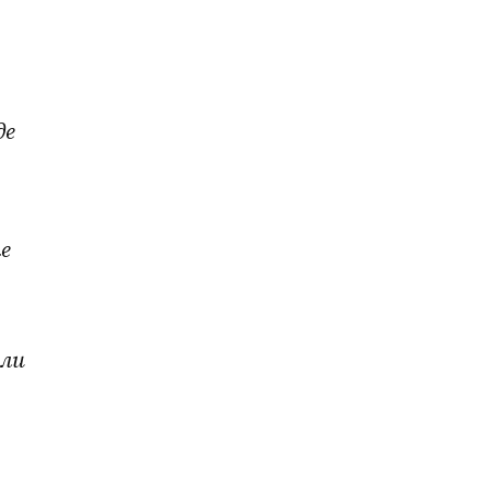
е 
 
ли 