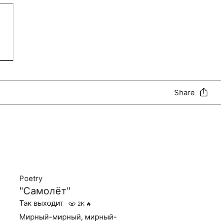
Share
Poetry
"Самолёт"
Так выходит
2K
🔥
Мирный-мирный, мирный-