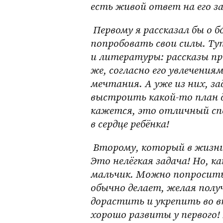
есть живой ответ на его за
 Первому я рассказал бы о бóльших действиях, в которых он может 
попробовать свои силы. Т
и литературы: рассказы пр
же, согласно его увлечени
мечтания. А уже из них, за
выстроить какой-то план 
кажется, это отличный спо
в сердце ребёнка!
 Второму, который в жизни особенно не загорался, нужно передать импульс. 
Это нелёгкая задача! Но, ка
мальчик. Можно попросить е
обычно делает, желая полу
дорастить и укрепить во в
хорошо развиты у первого! 