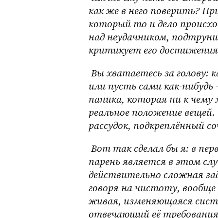
как же в него поверить? Пр
который то и дело происхо
над неудачником, подтрунив
критикует его достижения, 
 Вы хватаетесь за голову: как же быть? Хвалить или ругать, вмешиваться 
или пусть сами как-нибудь 
паника, которая ни к чему
реальное положение вещей.
рассудок, подкреплённый с
 Вот так сделал бы я: в первую очередь, понимая свои ресурсы, — удачливый 
парень является в этом слу
действительно сложная зад
говоря на чистоту, вообще 
живая, изменяющаяся сист
отвечающий её требованиям