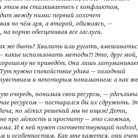
и этом вы сталкиваетесь с конфликтом, 
дит между ними: первый хохочет 
ая по чём зря, а второй, обижаясь, — 
на корню обесценивая все заслуги.
— какие использовать методы?! Это, друг мой, 
 хорошему не приведёт. Она лишь затуманивае
 Тут нужно спокойствие удава — холодный 
очувствием и некоторым пониманием: а как же
чае ресурсом — постарался бы их сдружить. Эт
ача, но лёгких решений мы не ищем! Дети, 
не про лёгкость и простоту — это сложная, 
ема. И к ней нужен соответствующий подход, 
 и особенностям. Как мне кажется, они очень