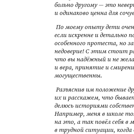
больно другому — это невер
и одинаково ценна для сочу
 По моему опыту дети очень догадливы и понимают, чего от них хотят, 
если искренне и детально п
особенного протеста, но за
недоверие! С этим стоит ра
что вы надёжный и не жела
и вера, принятие и смирени
могущественны.
 Разъяснив им положение друг друга, приступим к следующему: соединим 
их и расскажем, что бывает
делюсь историями собствен
Например, меня в школе то
на это, а так повёл себя в
в трудной ситуации, когда 