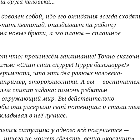
на друга человека…
шутит невпопад, опаздывает на работу 
на новые брюки, а его планы — сплошное 
жем: «Снип снап снурре! Пурре базелюрре!» — 
перимента, что эти два разных человека-
например, второклассники. А вы — воспитатель
рым стоит задача: помочь ребятам 
и окружающий мир. Вы действительно 
бы они раскрыли свой потенциал и стали теми
кладывая в неё лучшее.
, ничего не может сделать, вечно «косячит» —