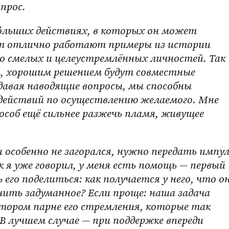
прос. 
ут отлично работают примеры из истории 
о смелых и целеустремлённых личностей. Так 
ям, хорошим решением будут совместные 
давая наводящие вопросы, мы способны 
действий по осуществлению желаемого. Мне 
соб ещё сильнее разжечь пламя, живущее 
к я уже говорил, у меня есть помощь — первый 
го поделиться: как получается у него, что он
чить задуманное? Если проще: наша задача 
тором парне его стремления, которые так 
В лучшем случае — при поддержке впереди 