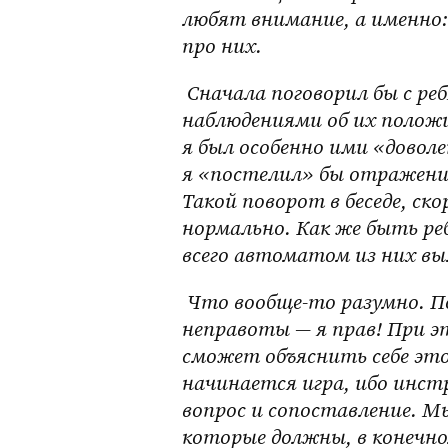
любят внимание, а именно:
про них.
 Сначала поговорил бы с ребятами по отдельности: поделился 
наблюдениями об их положи
я был особенно ими «довол
я «постелил» бы отражение
Такой поворот в беседе, ско
нормально. Как же быть реб
всего автоматом из них выл
 Что вообще-то разумно. Пока мне не обосновали причины моей 
неправоты — я прав! При э
сможет объяснить себе это
начинается игра, ибо инст
вопрос и сопоставление. М
которые должны, в конечном