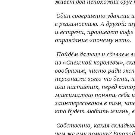
живёт два непохожих друг 
 Один совершенно удачлив и доволен собой, ибо его ожидания всегда сходятся 
с реальностью. А другой: 
и встречи, проливает кофе 
оправдание «почему нет».
 Пойдём дальше и сделаем вот что: произнесём заклинание! Точно сказочник 
из «Снежной королевы», ска
вообразим, чисто ради экс
персонажа всего-то дети, 
или наставник, перед кото
максимально понять себя 
заинтересованы в том, что
кто будет любить жизнь, в
 Собственно, какая складывается ситуация: у одного всё получается — 
чем же ему помочь? Второй