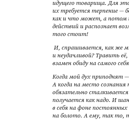
идущего товарища. Для это
их требуется терпение — бе
как и что может, а потом 
действий и распознает воз
того стоит!
 И, спрашивается, как же мне относиться к своей глупости: кривой 
и неудачливой? Травить её,
взамен обиду на самого себя
Когда мой дух приподнят — 
А когда на место сознани
обязательно сталкивается 
получается как надо. И шан
в себя на фоне постоянных 
на болото. А ему, так то,