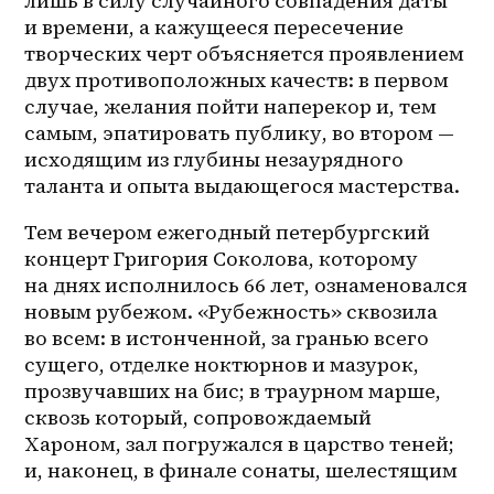
лишь в силу случайного совпадения даты 
и времени, а кажущееся пересечение 
творческих черт объясняется проявлением 
двух противоположных качеств: в первом 
случае, желания пойти наперекор и, тем 
самым, эпатировать публику, во втором — 
исходящим из глубины незаурядного 
таланта и опыта выдающегося мастерства.
Тем вечером ежегодный петербургский 
концерт Григория Соколова, которому 
на днях исполнилось 66 лет, ознаменовался 
новым рубежом. «Рубежность» сквозила 
во всем: в истонченной, за гранью всего 
сущего, отделке ноктюрнов и мазурок, 
прозвучавших на бис; в траурном марше, 
сквозь который, сопровождаемый 
Хароном, зал погружался в царство теней; 
и, наконец, в финале сонаты, шелестящим 