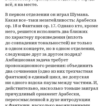
всё, я на месте.
В первом отделении он играл Шумана. 
Какая 
все–таки
 незатейливость: Арабеска 
op. 18 и Фантазия op. 17. Однако кто, кроме 
него, решится исполнить два близких 
по характеру произведения (вплоть 
до совпадения тональностей) не только 
в одном концерте, но в одном отделении, 
следующие друг за другом подряд? 
Амбициозная задача требует 
провокационного решения: объединить 
два сочинения (одно из них трехчастная 
фантазия) в единый цикл, не допуская 
ни одного вздоха-паузы между частями. И, 
действительно, насколько тоньше заиграл 
причудливый орнамент Арабески, 
переосмысленной в духе интродукции 
к Фантазии, насколько неожиданными 