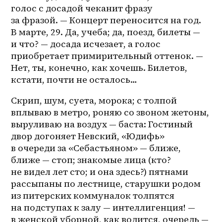
голос с досадой чеканит фразу 
за фразой. — Концерт переносится на год. 
В марте, 29. Да, учеба; да, поезд, билеты — 
и что? — досада исчезает, а голос 
приобретает примирительный оттенок. — 
Нет, ты, конечно, как хочешь. Билетов, 
кстати, почти не осталось…
Скрип, шум, суета, морока; с толпой 
вплываю в метро, роняю со звоном жетоны, 
выруливаю на воздух — баста: Гостиный 
двор догоняет Невский, «Юдифь» 
в очереди за «Себастьяном» — ближе, 
ближе — стоп; знакомые лица (кто? 
не видел лет сто; и она здесь?) пятнами 
рассыпаны по лестнице, старушки родом 
из питерских коммуналок толпятся 
на подступах к залу — интеллигенция! — 
в женской уборной, как водится, очередь — 