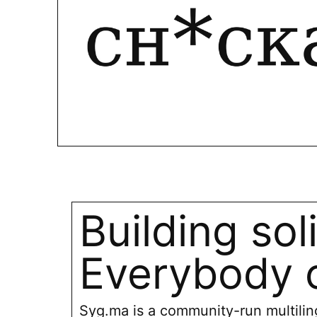
Building sol
Everybody c
Syg.ma is a community-run multiling