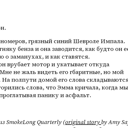
н. 
 номеров, грязный синий Шевроле Импала. 
яку бенза и она заводится, как будто он ее
 о заманухах, и как ставятся. 
он врубает мотор и укатывает откуда 
Мне не жаль видеть его гбаритные, но мой 
 На полпути домой его слова складываются.
орились слова, что Эмма кричала, когда мы 
проглатывая панику и асфальт.
з SmokeLong Quarterly (
original story 
by Amy Say