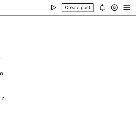
Create post
 
о 
т 