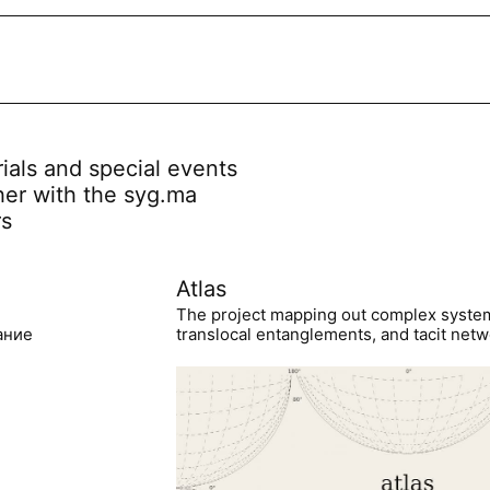
rials and special events
her with the syg.ma
rs
Atlas
The project mapping out complex syste
ание
translocal entanglements, and tacit netwo