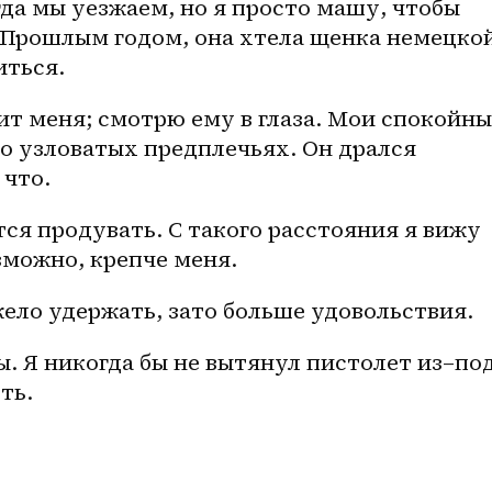
гда мы уезжаем, но я просто машу, чтобы 
 Прошлым годом, она хтела щенка немецкой
иться. 
ит меня; смотрю ему в глаза. Мои спокойны,
о узловатых предплечьях. Он дрался 
 что. 
тся продувать. С такого расстояния я вижу 
зможно, крепче меня. 
жело удержать, зато больше удовольствия. 
. Я никогда бы не вытянул пистолет 
из–по
ть. 