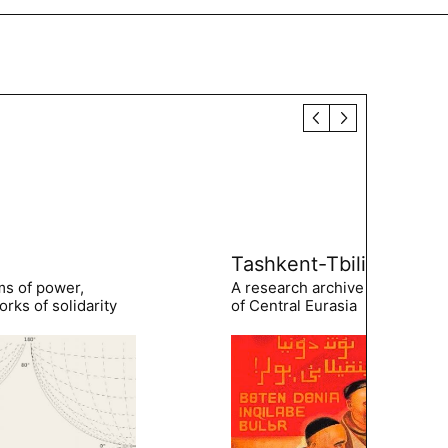
Tashkent-Tbilisi
ms of power,
A research archive of the hist
rks of solidarity
of Central Eurasia