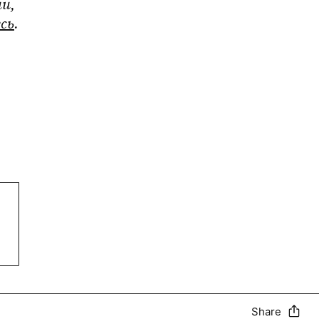
и, 
есь
.
Share