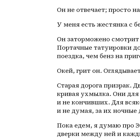
Он не отвечает; просто н
У меня есть жестянка с бе
Он заторможено смотрит н
Портачные татуировки до
поездка, чем бенз на при
Окей, грит он. Оглядывае
Старая дорога призрак. Д
кривая ухмылка. Они для 
и не кончивших. Для всяк
и не думая, за их ночные 
Пока едем, я думаю про Э
дверки между ней и кажды