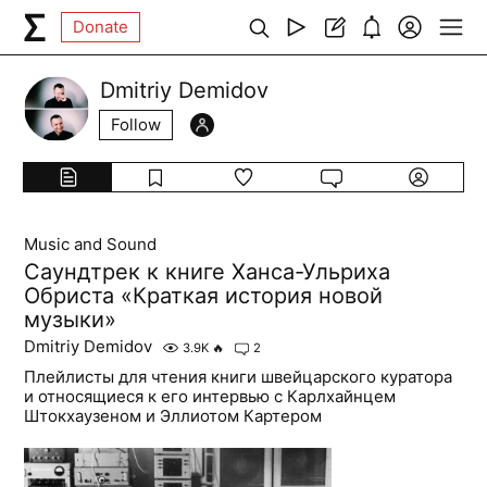
Donate
Dmitriy Demidov
Follow
Music and Sound
Саундтрек к книге Ханса-Ульриха
Обриста «Краткая история новой
музыки»
Dmitriy Demidov
3.9K
🔥
2
Плейлисты для чтения книги швейцарского куратора
и относящиеся к его интервью с Карлхайнцем
Штокхаузеном и Эллиотом Картером