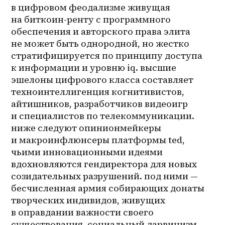
в цифровом феодализме живущая 
на 
биткоин-ренту
 с программного 
обеспечения и авторского права элита 
не может быть однородной, но жестко 
стратифицируется по принципу доступа 
к информации и уровню iq. высшие 
эшелоны цифрового класса составляет 
техноинтеллигенция когнитивистов, 
айтишников, разработчиков видеоигр 
и специалистов по телекоммуникации. 
ниже следуют опинионмейкеры 
и макроинфлюнсеры платформы ted, 
чьими инновационными идеями 
вдохновляются гендиректора для новых 
созидательных разрушений. под ними — 
бесчисленная армия собирающих донаты 
творческих индивидов, живущих 
в оправдании важности своего 
существования. социальный дарвинизм 