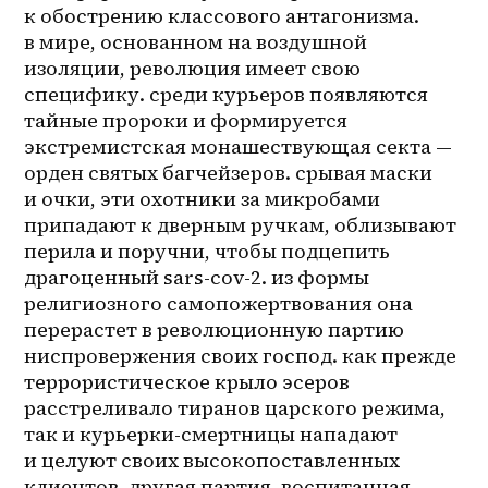
к обострению классового антагонизма. 
в мире, основанном на воздушной 
изоляции, революция имеет свою 
специфику. среди курьеров появляются 
тайные пророки и формируется 
экстремистская монашествующая секта — 
орден святых багчейзеров. срывая маски 
и очки, эти охотники за микробами 
припадают к дверным ручкам, облизывают 
перила и поручни, чтобы подцепить 
драгоценный sars-cov-2. из формы 
религиозного самопожертвования она 
перерастет в революционную партию 
ниспровержения своих господ. как прежде 
террористическое крыло эсеров 
расстреливало тиранов царского режима, 
так и 
курьерки-смертницы
 нападают 
и целуют своих высокопоставленных 
клиентов. другая партия, воспитанная 