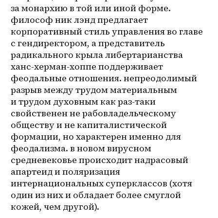
за монархию в той или иной форме. 
философ ник лэнд предлагает 
корпоративный стиль управления во главе 
с гендиректором, а представитель 
радикального крыла либертарианства 
ханс-херман-хоппе поддерживает 
феодальные отношения. непреодолимый 
разрыв между трудом материальным 
и трудом духовным как 
раз-таки
свойственен не рабовладельческому 
обществу и не капиталистической 
формации, но характерен именно для 
феодализма. в новом вирусном 
средневековье происходит надрасовый 
апартеид и поляризация 
интернациональных суперклассов (хотя 
один из них и обладает более смуглой 
кожей, чем другой).