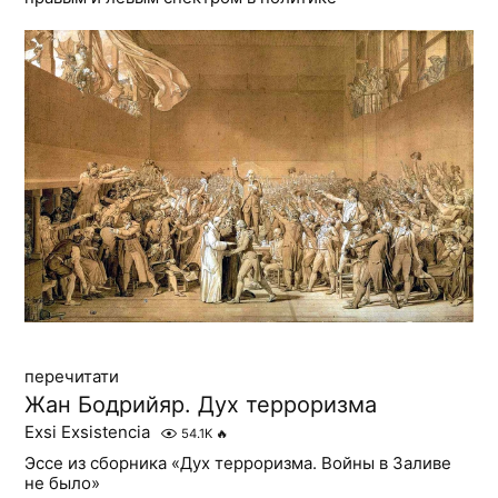
перечитати
Жан Бодрийяр. Дух терроризма
Exsi Exsistencia
54.1K
🔥
Эссе из сборника «Дух терроризма. Войны в Заливе
не было»