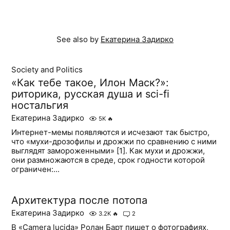
See also by
Екатерина Задирко
Society and Politics
«Как тебе такое, Илон Маск?»:
риторика, русская душа и sci-fi
ностальгия
Екатерина Задирко
5K
🔥
Интернет-мемы появляются и исчезают так быстро,
что «мухи-дрозофилы и дрожжи по сравнению с ними
выглядят замороженными» [1]. Как мухи и дрожжи,
они размножаются в среде, срок годности которой
ограничен:...
Архитектура после потопа
Екатерина Задирко
3.2K
🔥
2
В «Camera lucida» Ролан Барт пишет о фотографиях,