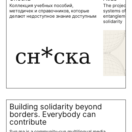
Коллекция учебных пособий,
The project 
методичек и справочников, которые
systems of po
делают недоступное знание доступным
entanglements
solidarity
Building solidarity beyond
borders. Everybody can
contribute
Syg.ma is a community-run multilingual media