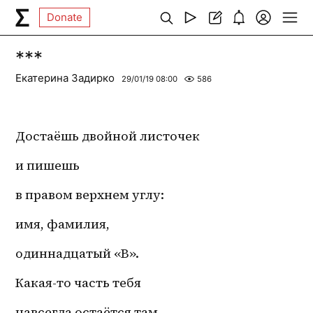
Donate
***
Екатерина Задирко
29/01/19 08:00
586
Достаёшь двойной листочек 
и пишешь 
в правом верхнем углу: 
имя, фамилия,
одиннадцатый «В».
Какая-то часть тебя
навсегда остаётся там.