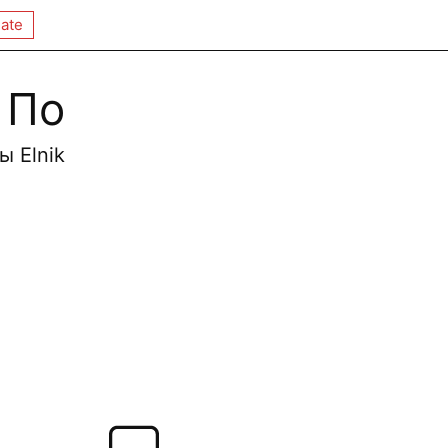
ate
 По
ы Elnik