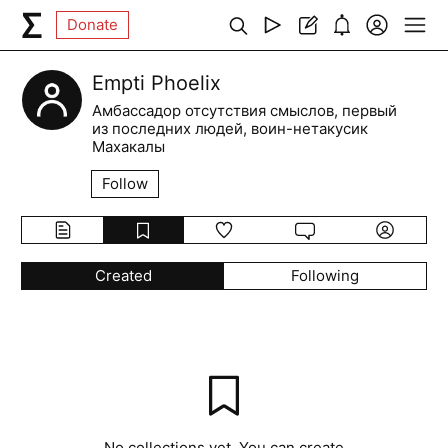
Donate
Empti Phoelix
Амбассадор отсутствия смыслов, первый
из последних людей, воин-нетакусик
Махакалы
Follow
Created
Following
No collections yet. You can create