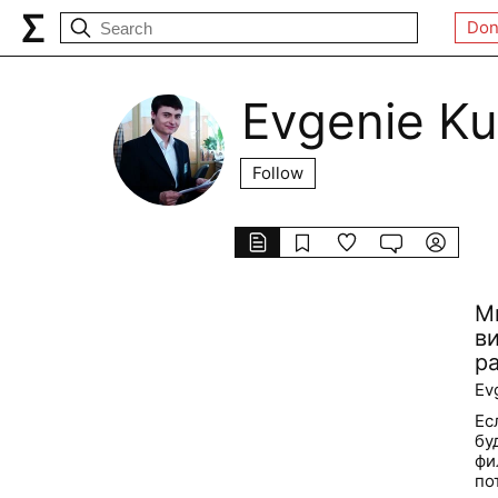
Don
Evgenie Ku
Follow
М
в
р
Ev
Ес
бу
фи
по