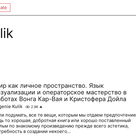
ate
lik
ир как личное пространство. Язык
изуализации и операторское мастерство в
аботах Вонга Кар-Вая и Кристофера Дойла
genie Kulik
2.9K
🔥
ли подумать, все те вещи, которым мы отдаем предпочтение
дь то хорошая, добротная книга или хорошо поставленный
льм по знакомому произведению прежде всего эстетика,
требность в создании некоего...