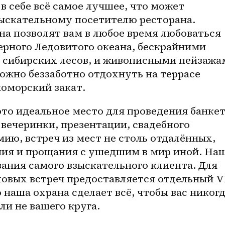
в себе всё самое лучшее, что может 
ыскательному посетителю ресторана. 
а позволят вам в любое время любоваться 
рного Ледовитого океана, бескрайними 
сибирских лесов, и живописными пейзажам
можно беззаботно отдохнуть на террасе 
номорский закат.
то идеальное место для проведения банкета
вечеринки, презентации, свадебного 
мию, встреч из мест не столь отдалённых, 
ия и прощания с ушедшим в мир иной. Наш
ания самого взыскательного клиента. Для 
ловых встреч предоставляется отдельный V
о наша охрана сделает всё, чтобы вас никогд
и не вашего круга.