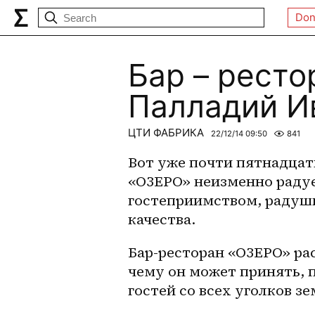
Don
Бар – ресто
Палладий И
ЦТИ ФАБРИКА
22/12/14 09:50
841
Вот уже почти пятнадцать
«ОЗЕРО» неизменно радуе
гостеприимством, радуши
качества.
Бар-ресторан «ОЗЕРО» ра
чему он может принять, 
гостей со всех уголков з