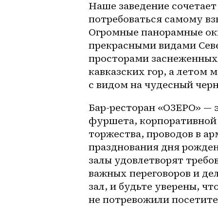
Наше заведение сочетает 
потребоваться самому вз
Огромные панорамные окн
прекрасными видами Севе
просторами заснеженных 
кавказских гор, а летом 
с видом на чудесный чер
Бар-ресторан «ОЗЕРО» — э
фуршета, корпоративной 
торжества, проводов в ар
празднования дня рожден
залы удовлетворят требов
важных переговоров и де
зал, и будьте уверены, чт
не потревожили посетител