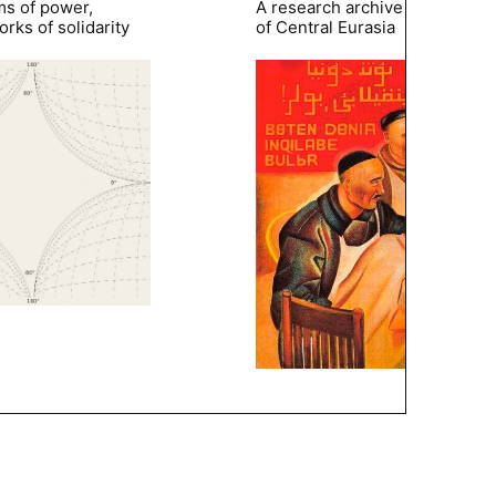
ms of power,
A research archive of the hist
rks of solidarity
of Central Eurasia