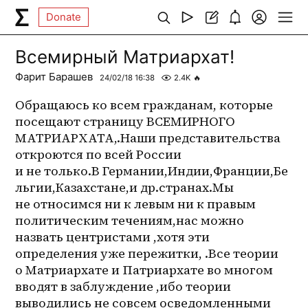
Donate
Всемирный Матриархат!
Фарит Барашев
24/02/18 16:38
2.4K
🔥
Обращаюсь ко всем гражданам, которые 
посещают страницу ВСЕМИРНОГО 
МАТРИАРХАТА,.Наши представительства 
откроются по всей России 
и не только.В Германии,Индии,Франции,Бе
льгии,Казахстане,и др.странах.Мы 
не относимся ни к левым ни к правым 
политическим течениям,нас можно 
назвать центристами ,хотя эти 
определения уже пережитки, .Все теории 
о Матриархате и Патриархате во многом 
вводят в заблуждение ,ибо теории 
выводились не совсем осведомленными 