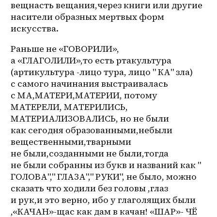
вещнасть вещания,через книги или другие 
насители образных мертвых форм 
искусства.
Раньше не «ГОВОРИЛИ», 
а «ГЛАГОЛИЛИ»,то есть ртакультура 
(артикультура -лицо тура, лицо " КА" зла) 
с самого начинания выстраивалась 
с МА,МАТЕРИ,МАТЕРИИ, потому 
МАТЕРЕЛИ, МАТЕРИЛИСЬ, 
МАТЕРИАЛИЗОВАЛИСЬ, но не были 
как сегодня образованными,небыли 
вещественными,тварными 
не были,созданными не были,тогда 
не были собранны из букв и названий как " 
ГОЛОВА"," ГЛАЗА"," РУКИ", не было, можно 
сказать что ходили без головы ,глаз 
и рук,и это верно, ибо у глаголящих были 
,«КАЧАН»-щас как дам в качан! «ШАР»- ЧЁ 