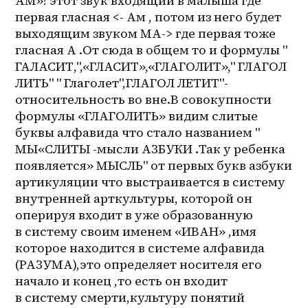
АМ»! этот звук входящий в малыша где 
первая гласная <- Ам , потом из него будет 
выходящим звуком МА-> где первая тоже 
гласная А .От сюда в общем то и формулы " 
ГАЛАСИТ,",«ГЛАСИТ»,«ГЛАГОЛИТ»," ГЛАГОЛ 
ЛИТЬ" " Глаголет",ГЛАГОЛ ЛЕТИТ"-
относительность во вне.В совокупности 
формулы «ГЛАГОЛИТЬ» видим слитые 
буквы алфавида что стало названием " 
МЫ«СЛИТЫ -мысли АЗБУКИ .Так у ребенка 
появляется» МЫСЛЬ" от первых букв азбуки 
артикуляции что выстраивается в систему 
внутренней арткультуры, которой он 
оперируя входит в уже образованную 
в систему своим именем «ИВАН» ,имя 
которое находится в системе алфавида 
(РАЗУМА),это определяет носителя его 
начало и конец ,то есть он входит 
в систему смерти,культуру понятий 