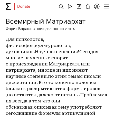
Donate
Всемирный Матриархат
Фарит Барашев
08/03/18 10:00
2.5K
🔥
Для психологов, 
филисофов,культурологов, 
духовников.Научная сенсация!Сегодня 
многие наученные спорят 
о происхождении Матриархата или 
патриархата, многие из них имеют 
научные степени,по этим темам писали 
диссертации. Кто то конечно подошёл 
близко к раскрытию этих форм лировок 
,но остаются далеко от истины.Проблемма 
их всегда в том что они 
обсказывая,описывая тему употребляют 
сегодняшние формулы артикулярной 