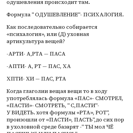
одушевления происходит там.
Формула " ОДУШЕВЛЕНИЕ"- ПСИХАЛОГИЯ.
Как последовательно собирается 
«психалогия», или (Д) уховная 
артикультура вещей?
-АРТИ- А,РТА — ПАСА
-АПТИ- А, РТ — ПАС, ХА
ХПТИ- ХИ — ПАС, РТА 
Когда глаголии вещая вещи то в ходу 
употреблялась формула «ПАС»- СМОТРЕЛ, 
«ПАСТИ»- СМОТРЕТЬ, " С,ПАСТИ"- 
У ВИДЕТЬ. хотя формулы «РТА», РОТ", 
произошли от «ПАСТИ», ПАСТЬ",до сих пор 
в ухоловной среде базарят -" ТЫ мол ЧЁ 