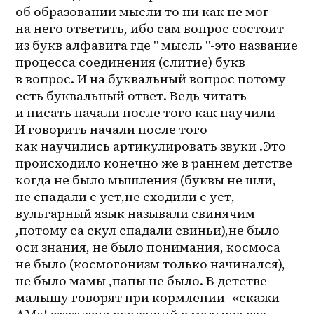
об образовании мысли то ни как не мог 
на него ответить, ибо сам вопрос состоит 
из букв алфавита где " мысль "-это название 
процесса соединения (слитие) букв 
в вопрос. И на буквальный вопрос потому 
есть буквальный ответ. Ведь читать 
и писать начали после того как научили 
И говорить начали после того 
как научились артикулировать звуки .Это 
происходило конечно же в раннем детстве 
когда не было мышления (буквы не шли, 
не спадали с уст,не сходили с уст, 
вульгарный язык называли свинячим 
,потому са скул спадали свиньи),не было 
оси знания, не было понимания, космоса 
не было (космогонизм только начинался), 
не было мамы ,папы не было. В детстве 
малышу говорят при кормлении -«скажи 