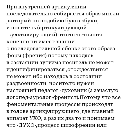
При внутренней артикуляции 
последовательно собирается образ мысли 
,который по подобию букв азбуки, 
и носитель (артикулирующий 
-культивирующий) этого состояния 
конечно ни имеет знании 
о последовательной сборке этого образа 
форм (френия),потому находясь 
в састаянии аутизма носитель не может 
идентифицироваться ,отождествится 
не может,ибо находясь в состоянии 
раздвоенности, носителю нужен 
настоящий педагог -духовник (а зачастую 
логопед-ауролог-френист).Потому что все 
феноментальные процессы происходят 
в голове артикулирующего ,где главный 
аппарат УХО, а раз их два то и понимаем 
что -ДУХО-,процесс шизофрении или 