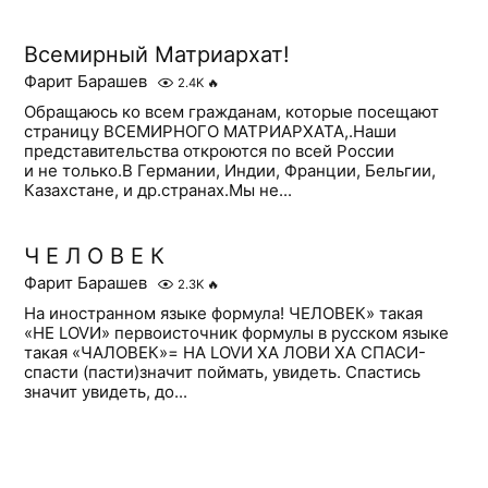
Всемирный Матриархат!
Фарит Барашев
2.4K
🔥
Обращаюсь ко всем гражданам, которые посещают
страницу ВСЕМИРНОГО МАТРИАРХАТА,.Наши
представительства откроются по всей России
и не только.В Германии, Индии, Франции, Бельгии,
Казахстане, и др.странах.Мы не...
Ч Е Л О В Е К
Фарит Барашев
2.3K
🔥
На иностранном языке формула! ЧЕЛОВЕК» такая
«HE LOVИ» первоисточник формулы в русском языке
такая «ЧАЛОВЕК»= HA LOVИ ХА ЛОВИ ХА СПАСИ-
спасти (пасти)значит поймать, увидеть. Спастись
значит увидеть, до...