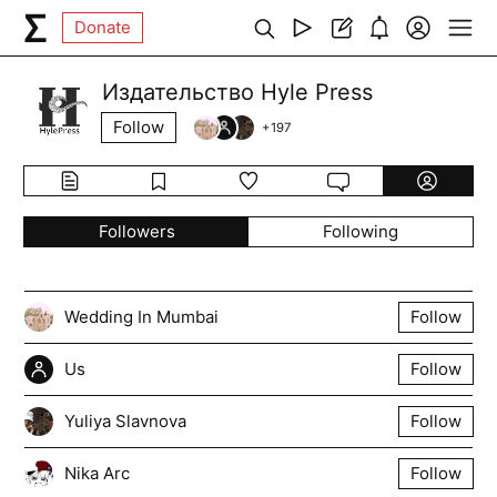
Donate
Издательство Hyle Press
Follow
+
197
Followers
Following
Wedding In Mumbai
Follow
Us
Follow
Yuliya Slavnova
Follow
Nika Arc
Follow