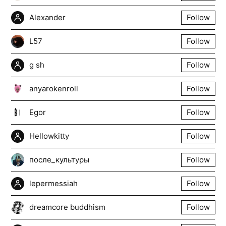
Alexander
Follow
L57
Follow
g sh
Follow
anyarokenroll
Follow
Egor
Follow
Hellowkitty
Follow
после_культуры
Follow
lepermessiah
Follow
dreamcore buddhism
Follow