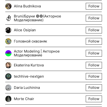
Alina Budnikova
Follow
Bruni/Бруни 🟣🟢(Акторное
Follow
Моделирование)
Alice Osipian
Follow
Головной сквозняк
Follow
Actor Modeling | Акторное
Follow
Моделирование
Ekaterina Kurtova
Follow
techhive-nextgen
Follow
Daria Luchinina
Follow
Morte Chair
Follow