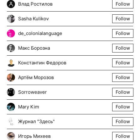
Влад Ростилов
Follow
Sasha Kulikov
Follow
de_colonialanguage
Follow
Макс Борозна
Follow
Константин Федоров
Follow
Артём Морозов
Follow
Sorroweaver
Follow
Mary Kim
Follow
Журнал "Здесь"
Follow
Игорь Михеев
Follow