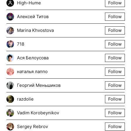
High-Hume
Follow
Алексей Титов
Follow
Marina Khvostova
Follow
718
Follow
Ася Белоусова
Follow
наталья лаппо
Follow
Георгий Меньшиков
Follow
razdolie
Follow
Vadim Korobeynikov
Follow
Sergey Rebrov
Follow