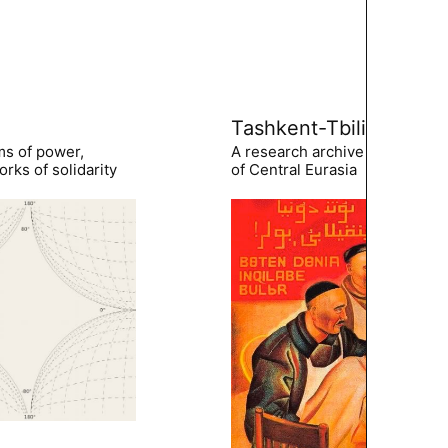
Tashkent-Tbilisi
ms of power,
A research archive of the hist
rks of solidarity
of Central Eurasia