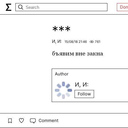
Don
***
И, И:
15/08/18 21:46
761
бъявим вне закна
Author
И, И:
Follow
Comment