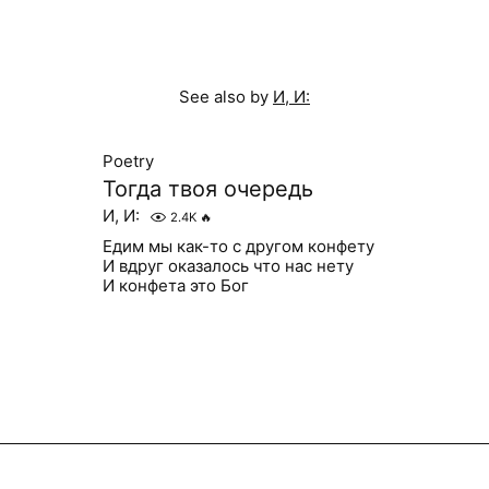
See also by
И, И:
Poetry
Тогда твоя очередь
И, И:
2.4K
🔥
Едим мы как-то с другом конфету
И вдруг оказалось что нас нету
И конфета это Бог