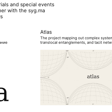
rials and special events
her with the syg.ma
rs
Atlas
The project mapping out complex syste
ание
translocal entanglements, and tacit netwo