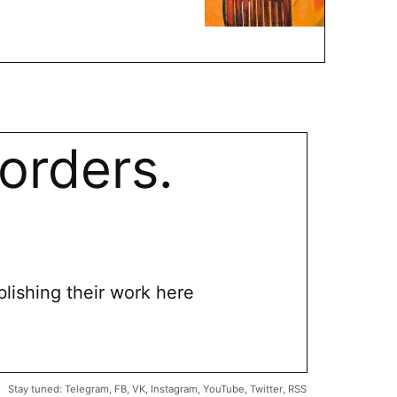
orders.
blishing their work here
Stay tuned:
Telegram
,
FB
,
VK
,
Instagram
,
YouTube
,
Twitter
,
RSS