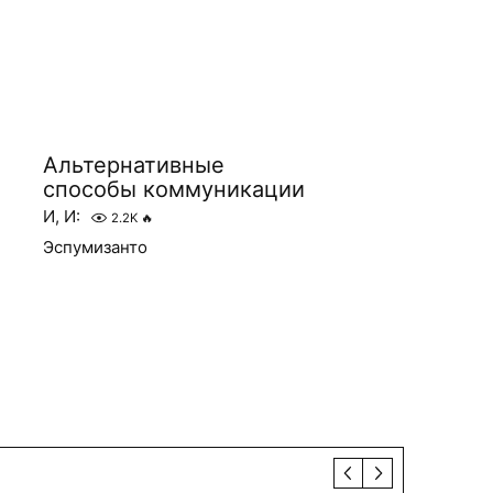
Альтернативные
способы коммуникации
И, И:
2.2K
🔥
Эспумизанто