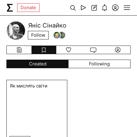
Donate
Яніс Сінайко
Follow
Created
Following
Як мислять світи