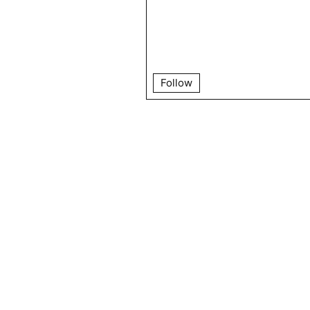
философов, психоаналитиков
и теоретиков искусства
Follow