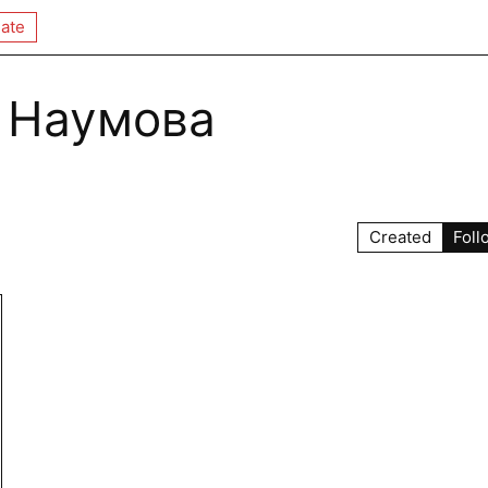
ate
 Наумова
Created
Foll