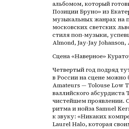
альбомом, который готови
Позиции Бруно» из Екате
музыкальных жанрах на п
московских светских льво
стиля поп-музыки, успевши
Almond, Jay-Jay Johanson, 
Сцена «Наверное» Кура
Четвертый год подряд тут
в России на сцене можно 
Amateurs — Tolouse Low T
валлийского абсурдиста Т
чистейшем проявлении. С
ритма и нойза Samuel Ker
к звуку: «Никаких компре
Laurel Halo, которая сво