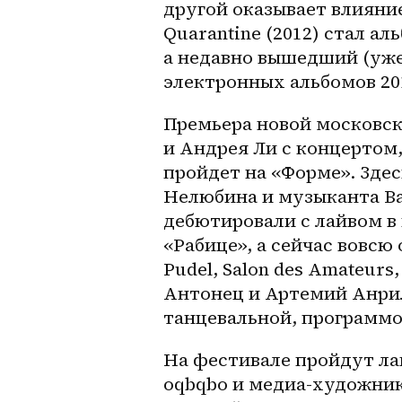
другой оказывает влияни
Quarantine (2012) стал ал
а недавно вышедший (уже
электронных альбомов 2017
Премьера новой московск
и Андрея Ли с концертом,
пройдет на «Форме». Зде
Нелюбина и музыканта Ва
дебютировали с лайвом в 
«Рабице», а сейчас вовсю 
Pudel, Salon des Amateurs,
Антонец и Артемий Анрил
танцевальной, программо
На фестивале пройдут ла
oqbqbo и 
медиа-художни