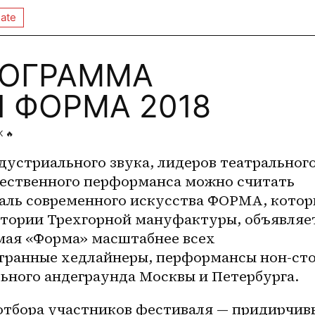
ate
РОГРАММА
 ФОРМА 2018
K
🔥
устриального звука, лидеров театрального
чественного перформанса можно считать 
ль современного искусства ФОРМА, котор
итории Трехгорной мануфактуры, объявляет
ая «Форма» масштабнее всех 
транные хедлайнеры, перформансы нон-сто
ьного андеграунда Москвы и Петербурга. 
тбора участников фестиваля — придирчивы