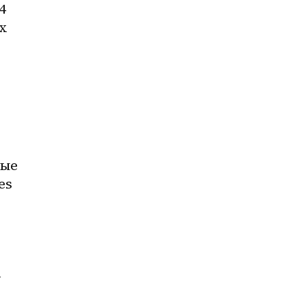
 
 
ые 
s 
 