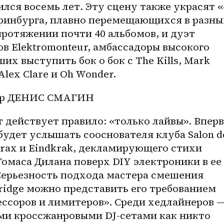
лся восемь лет. Эту сцену также украсят «4
ринбурга, плавно перемещающихся в разных
ротяжении почти 40 альбомов, и дуэт 
в Elektromonteur, амбассадоры высокого 
х выступить бок о бок с The Kills, Mark 
Alex Clare и Oh Wonder.
тор ДЕНИС СМАГИН
 действует правило: «только лайвы». Вперв
будет услышать сооснователя клуба Salon de
rax и Eindkrak, декламирующего стихи 
омаса Дилана поверх DIY электроники в ее 
ерьезность подхода мастера смешения 
ridge можно представить его требованием 
ссоров и лимитеров». Среди хедлайнеров —
ими кроссжанровыми DJ-сетами как никто 