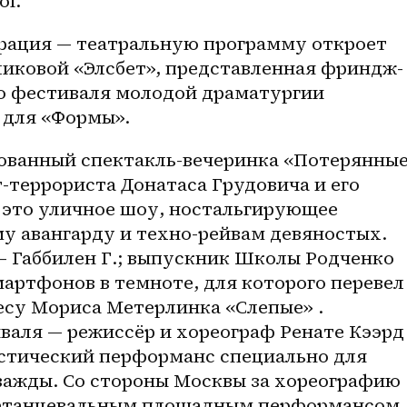
ol.
рация — театральную программу откроет 
ликовой «Элсбет», представленная фриндж-
 фестиваля молодой драматургии 
 для «Формы».
ванный спектакль-вечеринка «Потерянные
-террориста Донатаса Грудовича и его 
; это уличное шоу, ностальгирующее 
у авангарду и 
техно-рейвам
 девяностых. 
— Габбилен Г.; выпускник Школы Родченко 
артфонов в темноте, для которого перевел 
есу Мориса Метерлинка «Слепые» . 
валя — режиссёр и хореограф Ренате Кээрд 
астический перформанс специально для 
важды. Со стороны Москвы за хореографию 
нетанцевальным площадным перформансом 