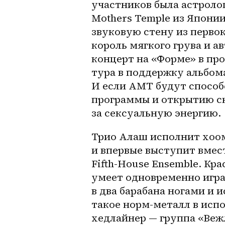
участников была астролог
Mothers Temple из Японии
звуковую стену из перво
король мягкого грува и ав
концерт на «Форме» в про
тура в поддержку альбома
И если AMT будут способ
программы и открытию ск
за сексуальную энергию. 
Трио Алаш исполнит хоом
и впервые выступит вмес
Fifth-House Ensemble. Кра
умеет одновременно играт
в два барабана ногами и 
такое норм-металл в испо
хедлайнер — группа «Веж