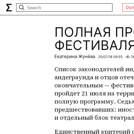
Don
ПОЛНАЯ П
ФЕСТИВАЛЯ
Екатерина Жунёва
20/07/18 09:55
2
Cписок законодателей инд
андеграунда и отцов оте
окончательным — фестива
пройдет 21 июля на терр
полную программу. Седьм
предшествовавших: инос
и отдельный блок театрал
Единственный критерий о