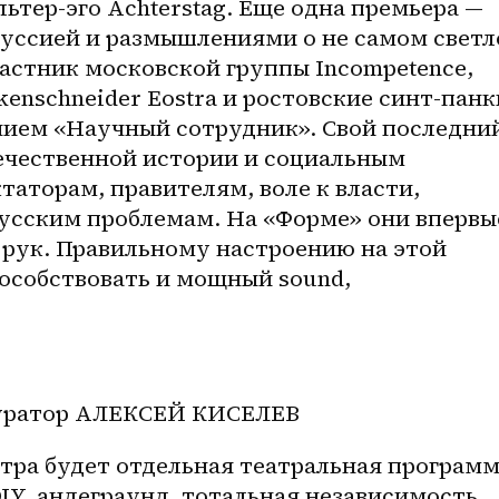
ьтер-эго Achterstag. Еще одна премьера — 
куссией и размышлениями о не самом светл
астник московской группы Incompetence, 
kenschneider Eostra и ростовские синт-панки
нием «Научный сотрудник». Свой последний
ечественной истории и социальным 
аторам, правителям, воле к власти, 
усским проблемам. На «Форме» они впервые
 рук. Правильному настроению на этой 
особствовать и мощный sound, 
уратор АЛЕКСЕЙ КИСЕЛЕВ 
тра будет отдельная театральная программа
IY, андеграунд, тотальная независимость, 