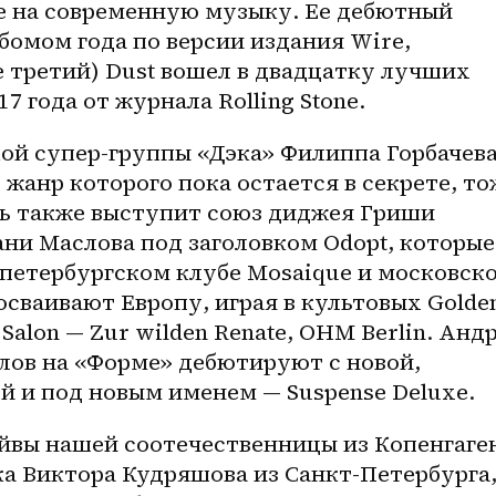
е на современную музыку. Ее дебютный 
ьбомом года по версии издания Wire, 
 третий) Dust вошел в двадцатку лучших 
 года от журнала Rolling Stone. 
ой супер-группы «Дэка» Филиппа Горбачева
 жанр которого пока остается в секрете, тож
сь также выступит союз диджея Гриши 
ни Маслова под заголовком Odopt, которые 
петербургском клубе Mosaique и московско
осваивают Европу, играя в культовых Golden
 Salon — Zur wilden Renate, OHM Berlin. Андр
ов на «Форме» дебютируют с новой, 
й и под новым именем — Suspense Deluxe.
йвы нашей соотечественницы из Копенгаген
ка
 Виктора Кудряшова из 
Санкт-Петербурга
,