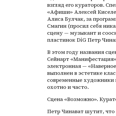
взгляд его кураторов. Сп
«Афиши» Алексей Киселев,
Алиса Булчак, за програм
Смагин (просил себя ника
сцену — музыкант и соосн
пластинок DiG Петр Чинав
В этом году названия сц
Сейнарт «Манифестация»:
электронная — «Наверное
выполнен в эстетике клас
современные художники в
охотно и часто.
Сцена «Возможно». Кура
Петр Чинават шутит, что