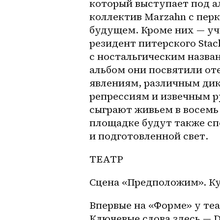
который выступает под ал
коллектив Marzahn с пер
будущем. Кроме них — уч
резидент питерского Stac
с ностальгическим назва
альбом они посвятили от
явлениям, различным дикт
репрессиям и извечным р
сыграют живьем в восемь
площадке будут также сп
и подготовленной свет.
ТЕАТР
Сцена «Предположим». К
Впервые на «Форме» у теа
Ключевые слова здесь — D