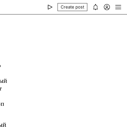
Create post
 
ый 
 
п 
й 