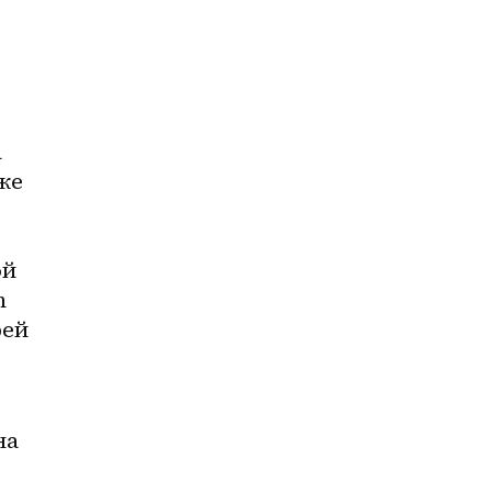
 
е 
й 
 
ей 
а 
 