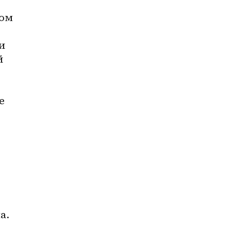
ом 
 
 
 
. 