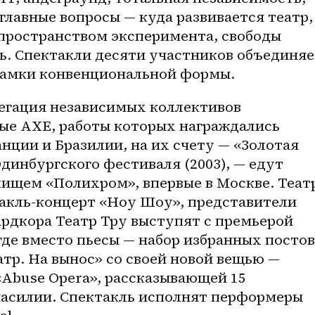
главные вопросы — куда развивается театр, 
 пространством эксперимента, свободы 
ь. Спектакли десяти участников объединяет
рамки конвенциональной формы. 
егация независимых коллективов 
ые AXE, работы которых награждались 
нции и Бразилии, на их счету — «Золотая 
Эдинбургского фестиваля (2003), — едут 
ищем «Полихром», впервые в Москве. Театр
акль-концерт «Ноу Шоу», представители 
рдкора Театр Тру выступят с премьерой 
де вместо пьесы — набор избранных постов 
атр. На вынос» со своей новой вещью — 
Abuse Opera», рассказывающей 15 
насилии. Спектакль исполнят перформеры 