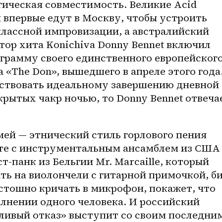
ическая совместимость. Великие Acid 
 впервые едут в Москву, чтобы устроить 
классной импровизации, а австралийский 
тор хита Konichiva Donny Bennet включил 
грамму своего единственного европейского
 «The Don», вышедшего в апреле этого года.
ствовать идеальному завершению дневной 
рытых чакр ночью, то Donny Bennet отвечае
ей — этнический стиль горлового пения 
те с инструментальным ансамблем из США 
ст-панк из Бельгии Mr. Marcaille, который 
ь на виолончели c гитарной примочкой, би
истошно кричать в микрофон, покажет, что 
лнении одного человека. И российский 
ливый отказ» выступит со своим последним