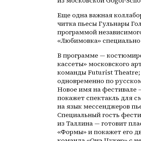
из московской Gogol-Scho
Еще одна важная коллабо
читка пьесы Гульнары Го
программой независимого
«Любимовка» специально
В программе — костюмиро
кассеты» московского арт
команды Futurist Theatre
одновременно по русском
Новое имя на фестивале 
покажет спектакль для см
на язык мессенджеров пь
Специальный гость фести
из Таллина — готовит пл
«Формы» и покажет его д
команда «Онэ Цукер» с 