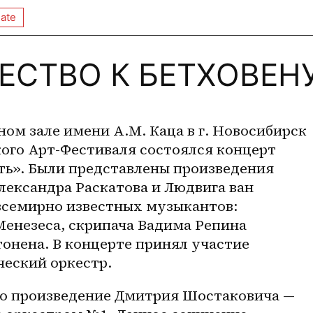
ate
СТВО К БЕТХОВЕН
тном зале имени А.М. Каца в г. Новосибирск 
ого Арт-Фестиваля состоялся концерт 
ть». Были представлены произведения 
ександра Раскатова и Людвига ван 
всемирно известных музыкантов: 
енезеса, скрипача Вадима Репина 
онена. В концерте принял участие 
еский оркестр. 
о произведение Дмитрия Шостаковича — 