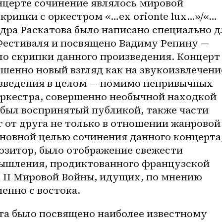
нцерте сочинение являлось мировой 
крипки с оркестром «…ex orionte lux…»/«…
дра Раскатова было написано специально дл
Фестиваля и посвящено Вадиму Репину — 
о скрипки данного произведения. Концерт 
шенно новый взгляд как на звукоизвлечение
изведения в целом — помимо непривычных 
оркестра, совершенно необычной находкой 
был воспринятый публикой, также части 
 от друга не только в отношении жанровой 
сновной целью сочинения данного концерта,
озитор, было отображение свежести 
ышления, продиктованного французской 
 II Мировой Войны, идущих, по мнению 
енно с востока. 
та было посвящено наиболее известному 