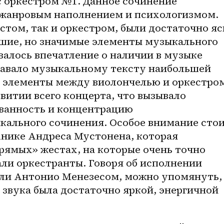
 оркестром №1. Данное сочинение 
жанровым наполнением и психологизмом. 
том, так и оркестром, были достаточно яс
ие, но значимые элементы музыкального 
авалось впечатление о наличии в музыке 
давало музыкальному тексту наибольшей 
 элементы между виолончелью и оркестром
витии всего концерта, что вызывало 
ванность и концентрацию 
ального сочинения. Особое внимание стои
нике Андреса Мустонена, которая 
рямых» жестах, на которые очень точно 
ли оркестранты. Говоря об исполнении 
ли Антонио Менезесом, можно упомянуть, 
звука была достаточно яркой, энергичной 