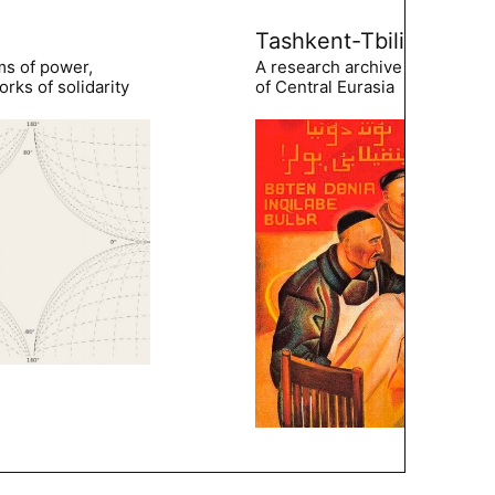
Tashkent-Tbilisi
ms of power,
A research archive of the hist
rks of solidarity
of Central Eurasia