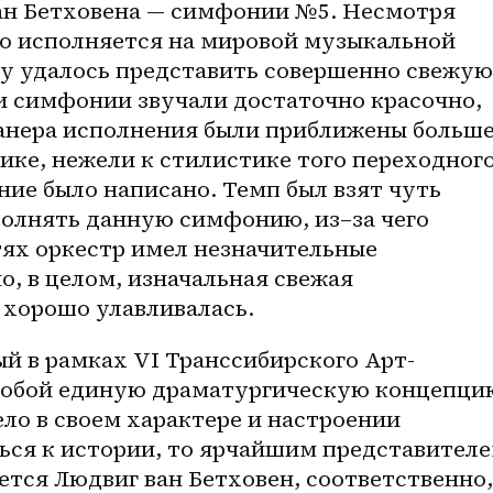
н Бетховена — симфонии №5. Несмотря 
то исполняется на мировой музыкальной 
у удалось представить совершенно свежую 
и симфонии звучали достаточно красочно, 
анера исполнения были приближены больше
ке, нежели к стилистике того переходного
ние было написано. Темп был взят чуть 
полнять данную симфонию, 
из–за
 чего 
тях оркестр имел незначительные 
о, в целом, изначальная свежая 
хорошо улавливалась. 
ый в рамках VI Транссибирского Арт-
собой единую драматургическую концепцию
о в своем характере и настроении 
ься к истории, то ярчайшим представителе
тся Людвиг ван Бетховен, соответственно, 