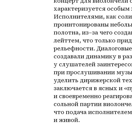
концерт для виолончели с
характеризуется особым 
Исполнителями, как солис
проинтонированы небольш
полотна, 
из–за
 чего созд
лейттем, что только при
рельефности. Диалоговые
создавали динамику в раз
у слушателей заинтересо
при прослушивании музык
уделить дирижерской тех
заключается в ясных и «п
и своевременно реагирова
сольной партии виолонче
что подача исполнителем 
и живой.