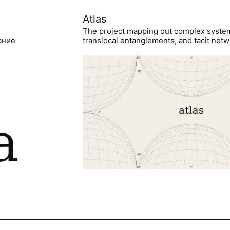
Atlas
The project mapping out complex syste
ание
translocal entanglements, and tacit netwo