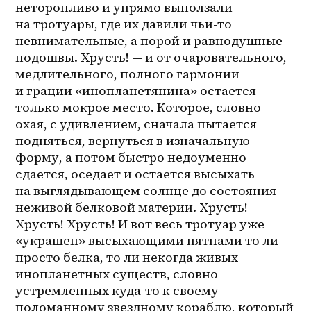
неторопливо и упрямо выползали 
на тротуары, где их давили чьи-то 
невнимательные, а порой и равнодушные 
подошвы. Хрусть! — и от очаровательного, 
медлительного, полного гармонии 
и грации «инопланетянина» остается 
только мокрое место. Которое, словно 
охая, с удивлением, сначала пытается 
подняться, вернуться в изначальную 
форму, а потом быстро недоуменно 
сдается, оседает и остается высыхать 
на выглядывающем солнце до состояния 
неживой белковой материи. Хрусть! 
Хрусть! Хрусть! И вот весь тротуар уже 
«украшен» высыхающими пятнами то ли 
просто белка, то ли некогда живых 
инопланетных существ, словно 
устремленных куда-то к своему 
поломанному звездному кораблю, который 