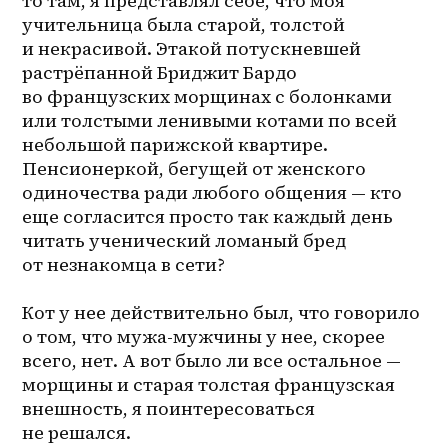
то там, я представлял себе, что моя 
учительница была старой, толстой 
и некрасивой. Этакой потускневшей 
растрёпанной Бриджит Бардо 
во французских морщинах с болонками 
или толстыми ленивыми котами по всей 
небольшой парижской квартире. 
Пенсионеркой, бегущей от женского 
одиночества ради любого общения — кто 
еще согласится просто так каждый день 
читать ученический ломаный бред 
от незнакомца в сети?
Кот у нее действительно был, что говорило 
о том, что мужа-мужчины у нее, скорее 
всего, нет. А вот было ли все остальное — 
морщины и старая толстая французская 
внешность, я поинтересоваться 
не решался.