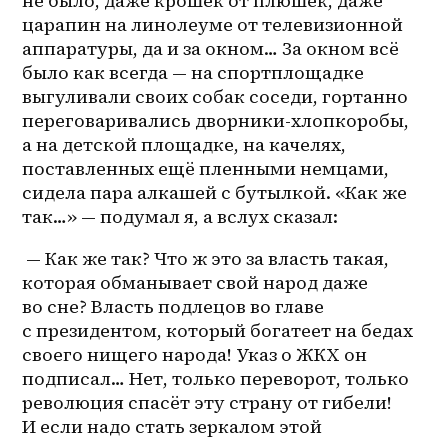
не было, даже крошек от плюшек, даже 
царапин на линолеуме от телевизионной 
аппаратуры, да и за окном… За окном всё 
было как всегда — на спортплощадке 
выгуливали своих собак соседи, гортанно 
переговаривались дворники-хлопкоробы, 
а на детской площадке, на качелях, 
поставленных ещё пленными немцами, 
сидела пара алкашей с бутылкой. «Как же 
так…» — подумал я, а вслух сказал:
 — Как же так? Что ж это за власть такая, 
которая обманывает свой народ даже 
во сне? Власть подлецов во главе 
с президентом, который богатеет на бедах 
своего нищего народа! Указ о ЖКХ он 
подписал… Нет, только переворот, только 
революция спасёт эту страну от гибели! 
И если надо стать зеркалом этой 