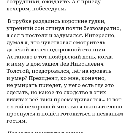
сотрудники, ожидайте. А я приеду 
вечером, побеседуем.
 В трубке раздались короткие гудки, 
утренний сон сгинул почти безвозвратно, 
я сел в постели и задумался. Интересно, 
думал я, что чувствовал смотритель 
далёкой железнодорожной станции 
Астапово в тот ноябрьский день, когда 
к нему в дом зашёл Лев Николаевич 
Толстой, поздоровался, лёг на кровать 
и умер? Президент, ко мне, конечно, 
не умирать приедет, у него есть где это 
сделать, но 
какое-то
 сходство в этих 
визитах всё-таки просматривается… И вот 
с этой нехорошей мыслью я окончательно 
проснулся и пошёл готовиться к незваным 
гостям. 