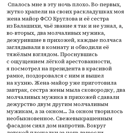
 Спалось мне в эту ночь плохо. Во-первых, 
жутко храпели на своих раскладушках моя 
жена майор ФСО Круглова и её сестра 
из Балашихи, чьё звание я так и не узнал, а, 
во-вторых, два молчаливых мужика, 
дежурившие в прихожей, каждые полчаса 
заглядывали в комнату и обводили её 
тяжёлым взглядом. Проснувшись 
с ощущением лёгкой арестованности, 
я посмотрел на президента в красивой 
рамке, поздоровался с ним и вышел 
на кухню. Жена-майор уже приготовила 
завтрак, сестра жены мыла сковородку, два 
молчаливых мужика в прихожей сдавали 
дежурство двум другим молчаливым 
мужикам, а за окном… За окном творилось 
необыкновенное. Свежевыкрашенным 
фасадом сиял дом напротив. Вокруг 
детской площадки за ночь выросли 