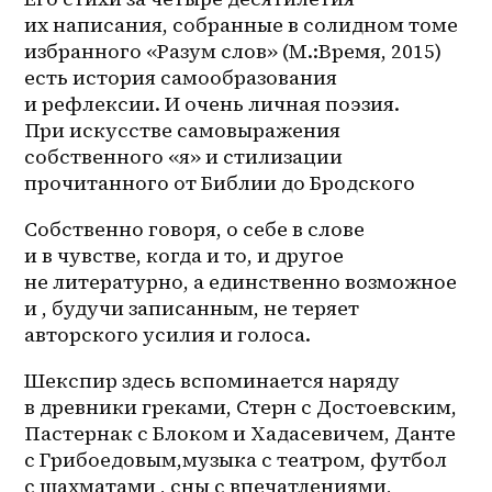
их написания, собранные в солидном томе 
избранного «Разум слов» (М.:Время, 2015) 
есть история самообразования 
и рефлексии. И очень личная поэзия. 
При искусстве самовыражения 
собственного «я» и стилизации 
прочитанного от Библии до Бродского
Собственно говоря, о себе в слове 
и в чувстве, когда и то, и другое 
не литературно, а единственно возможное 
и , будучи записанным, не теряет 
авторского усилия и голоса.
Шекспир здесь вспоминается наряду 
в древники греками, Стерн с Достоевским, 
Пастернак с Блоком и Хадасевичем, Данте 
с Грибоедовым,музыка с театром, футбол 
с шахматами , сны с впечатлениями, 