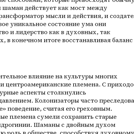
 шаман действует как мост между 
ансформатор мысли и действия, и создател
свое уникальное состояние ума они 
о и лидерство как в духовных, так 
х, в конечном итоге восстанавливая баланс 
ительное влияние на культуры многих 
 и центроамериканские племена. С приходо
урные аспекты столкнулись 
давлением. Колонизаторы часто преследова
» поведение, считая его греховным. 
рые племена сумели сохранить старые 
андрогинии. Шаманы с двойным духом 
ю роль в обществе, способствуя духовному