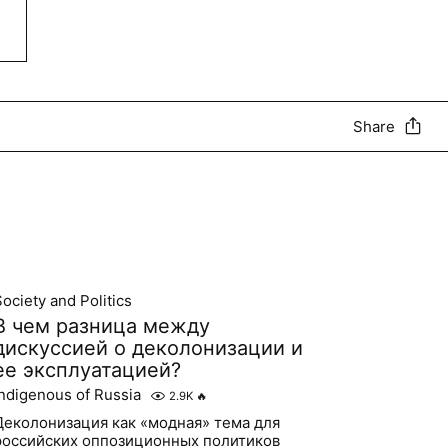
Share
ociety and Politics
В чем разница между
дискуссией о деколонизации и
ее эксплуатацией?
Indigenous of Russia
2.9K
🔥
Деколонизация как «модная» тема для
российских оппозиционных политиков