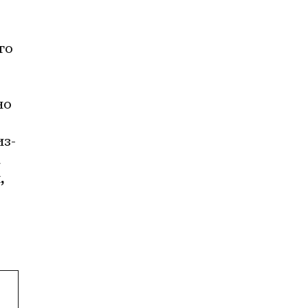
о 
о 
из-
 
 