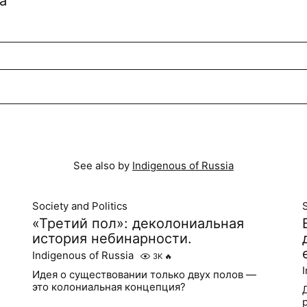
ia
See also by
Indigenous of Russia
Society and Politics
S
«Третий пол»: деколониальная
история небинарности.
Indigenous of Russia
3K
🔥
Идея о существовании только двух полов —
это колониальная концепция?