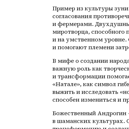
Пример из культуры зуни 
согласования противореч
и фермерами. Двухдушные
миротворца, способного п
и на умственном уровне.
и помогают племени затр
В мифе о создании народ
важную роль как творческ
и трансформации помогае
«Натале», как символ гиб
выжить и исследовать «н
способен измениться и п
Божественный Андрогин —
в шаманских культурах. 
трансформацию и создани