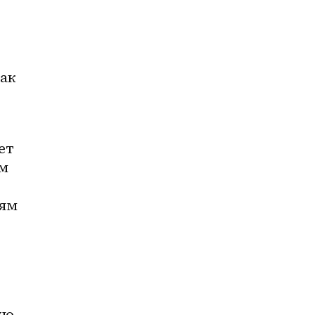
ак 
т 
м 
ям 
ю 