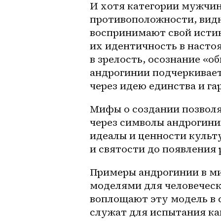
И хотя категории мужчин
противоположности, видн
воспринимают свой истин
их идентичность в настоя
в зрелость, осознание «о
андрогинии подчеркивает
через идею единства и га
Мифы о создании позволя
через символы андрогини
идеалы и ценности культу
и святости до появления 
Примеры андрогинии в ми
моделями для человеческ
воплощают эту модель в 
служат для испытания как