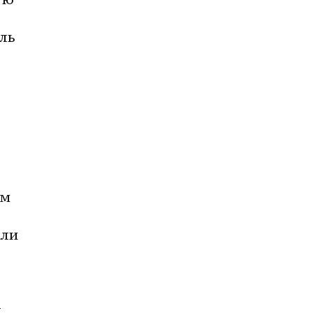
ь 
м 
ли 
 