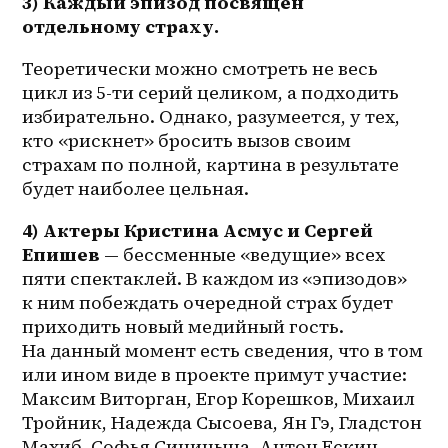
3) Каждый эпизод посвящен 
отдельному страху. 
Теоретически можно смотреть не весь 
цикл из 5-ти серий целиком, а подходить 
избирательно. Однако, разумеется, у тех, 
кто «рискнет» бросить вызов своим 
страхам по полной, картина в результате 
будет наиболее цельная.
4) Актеры Кристина Асмус и Сергей 
Епишев
​ — бессменные «ведущие» всех 
пяти спектаклей. В каждом из «эпизодов» 
к ним побеждать очередной страх будет 
приходить новый медийный гость. 
На данный момент есть сведения, что в том 
или ином виде в проекте примут участие: 
Максим Виторган​, Егор Корешков, Михаил 
Тройник, Надежда Сысоева​, Ян Гэ, Гладстон 
Махиб, Софья Синицына, Антон Ескин 