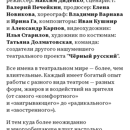
режиссер: 
Максим Диденко
, сценарист:
Валерий Печейкин
​, продюсер: 
Елена 
Новикова
, хореограф: 
Владимир Варнава​
и 
Ирина Га
,​ композиторы: 
Иван Кушнир​
и 
Александр Карпов
, видеохудожник: 
Илья Старилов
, художник по костюмам: 
Татьяна Долматовская
, команда: 
создатели другого нашумевшего 
театрального проекта "
Чёрный русский
​".
Все имена в театральном мире — более, чем 
влиятельные. Каждый имеет богатый опыт 
работы с разного вида театром — разных 
форм, жанров и воздействий на зрителя 
(от самого «комфортного» 
и «заигрывающего» до «радикального» 
и «заостренного»). 
И тем куда более неожиданно 
и многообещающе вдруг настолько 