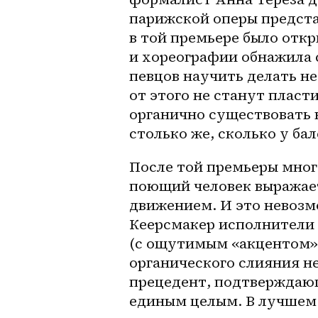
парижской оперы предста
в той премьере было откр
и хореографии обнажила 
певцов научить делать н
от этого не станут пласт
органично существовать 
столько же, сколько у ба
После той премьеры много
поющий человек выражае
движением. И это невозм
Кеерсмакер исполнители л
(с ощутимым «акцентом»)
органического слияния не
прецедент, подтверждающи
единым целым. В лучшем 