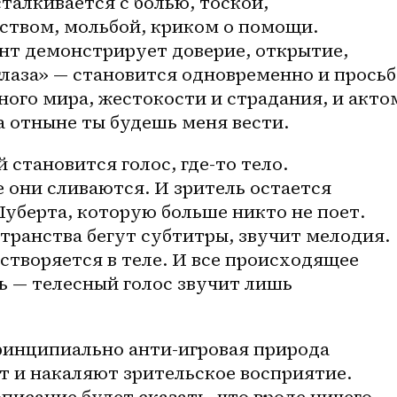
талкивается с болью, тоской, 
ством, мольбой, криком о помощи. 
нт демонстрирует доверие, открытие, 
лаза» — становится одновременно и просьб
ого мира, жестокости и страдания, и актом
а отныне ты будешь меня вести.
становится голос, где-то тело. 
они сливаются. И зритель остается 
уберта, которую больше никто не поет. 
ранства бегут субтитры, звучит мелодия. 
створяется в теле. И все происходящее 
 — телесный голос звучит лишь 
ринципиально анти-игровая природа 
 и накаляют зрительское восприятие. 
сание будет сказать, что вроде ничего 