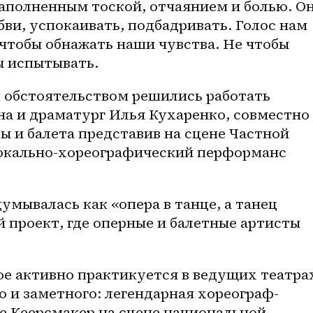
аполненным тоской, отчаянием и болью. Он
ви, успокаивать, подбадривать. Голос нам 
 чтобы обнажать наши чувства. Не чтобы 
ы испытывать.
обстоятельством решились работать 
 и драматург Илья Кухаренко​, совместно 
 и балета представив на сцене Частной 
окально-хореографический перформанс 
умывалась как «опера в танце, а танец 
 проект, где оперные и балетные артисты 
 
ое активно практикуется в ведущих театрах
о и заметного: легендарная хореограф-
е Кеерсмакер на сцене национальной 