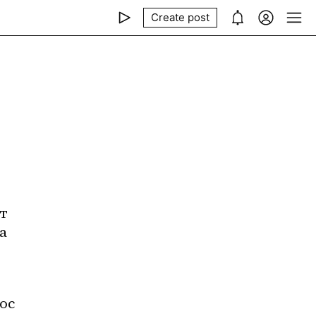
Create post
т 
 
ос 