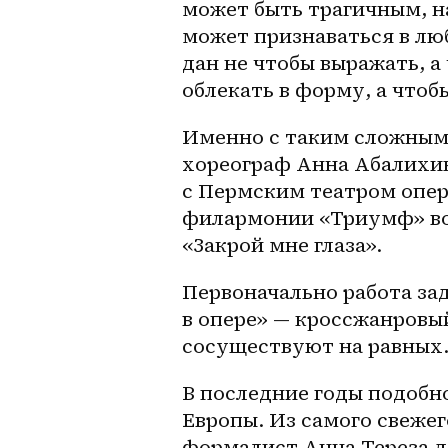
может быть трагичным, н
может признаваться в люб
дан не чтобы выражать, а
облекать в форму, а чтоб
Именно с таким сложным 
хореограф Анна Абалихина
с Пермским театром оперы
филармонии «Триумф»​ в
«Закрой мне глаза».
Первоначально работа зад
в опере» — кроссжанровый
сосуществуют на равных.
В последние годы подобн
Европы. Из самого свежег
формалист Анна Тереза д