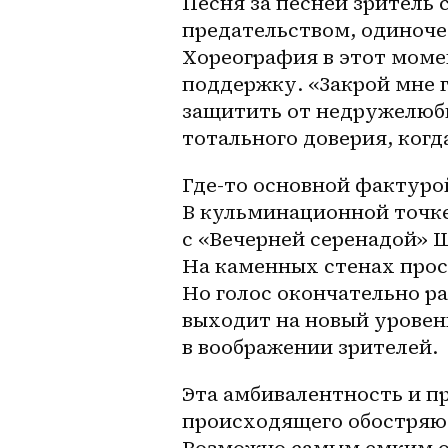
Песня за песней зритель с
предательством, одиноче
Хореография в этот моме
поддержку. «Закрой мне г
защитить от недружелюбн
тотального доверия, когд
Где-то основной фактурой 
В кульминационной точке 
с «Вечерней серенадой» Ш
На каменных стенах прост
Но голос окончательно ра
выходит на новый уровень
в воображении зрителей.
Эта амбивалентность и п
происходящего обостряют
Возможно самым емким опи