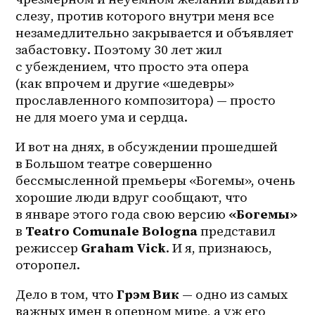
слезу, против которого внутри меня все 
незамедлительно закрывается и объявляет 
забастовку. Поэтому 30 лет жил 
с убеждением, что просто эта опера 
(как впрочем и другие «шедевры» 
прославленного композитора) — просто 
не для моего ума и сердца.
И вот на днях, в обсуждении прошедшей 
в Большом театре совершенно 
бессмысленной премьеры «Богемы», очень 
хорошие люди вдруг сообщают, что 
в январе этого года свою версию 
«Богемы»
в 
Teatro Comunale Bologna​
 представил 
режиссер 
Graham Vick
. И я, признаюсь, 
оторопел.
Дело в том, что
 Грэм Вик
 — одно из самых 
важных имен в оперном мире, а уж его 