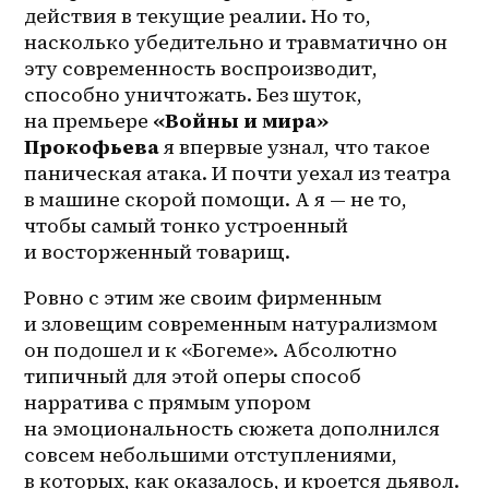
действия в текущие реалии. Но то, 
насколько убедительно и травматично он 
эту современность воспроизводит, 
способно уничтожать. Без шуток, 
на премьере 
«Войны и мира» 
Прокофьева
 я впервые узнал, что такое 
паническая атака. И почти уехал из театра 
в машине скорой помощи. А я — не то, 
чтобы самый тонко устроенный 
и восторженный товарищ. 
Ровно с этим же своим фирменным 
и зловещим современным натурализмом 
он подошел и к «Богеме». Абсолютно 
типичный для этой оперы способ 
нарратива с прямым упором 
на эмоциональность сюжета дополнился 
совсем небольшими отступлениями, 
в которых, как оказалось, и кроется дьявол. 