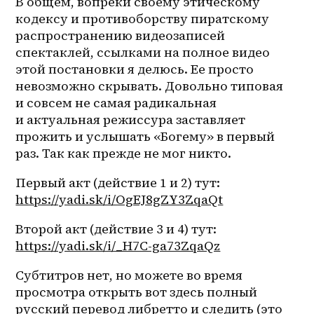
В общем, вопреки своему этическому 
кодексу и противоборству пиратскому 
распространению видеозаписей 
спектаклей, ссылками на полное видео 
этой постановки я делюсь. Ее просто 
невозможно скрывать. Довольно типовая 
и совсем не самая радикальная 
и актуальная режиссура заставляет 
прожить и услышать «Богему» в первый 
раз. Так как прежде не мог никто.
Первый акт (действие 1 и 2) тут: 
https://yadi.sk/i/OgEJ8gZY3ZqaQt
Второй акт (действие 3 и 4) тут: 
https://yadi.sk/i/_H7C-ga73ZqaQz
Субтитров нет, но можете во время 
просмотра открыть вот здесь полный 
русский перевод либретто и следить (это 