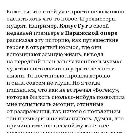
Кажется, что с ней уже просто невозможно 
сделать хоть что-то новое. И режиссеры 
мудрят. Например, 
Клаус Гут
 в своей 
недавней премьере в 
Парижской опере
рассказал эту историю, как путешествие 
героев в открытый космос, где они 
вспоминают земную жизнь, выводя 
на передний план запечатленное в музыке 
чувство ностальгии по утрате легкости 
жизни. Та постановка прошла хорошо 
и была совсем не глупа. Но я тогда 
признался, что как не встречал «Богему», 
которая бы хоть сколько-нибудь позволила 
мне испытывать эмоции, отличные 
от раздражения, так ничего с появлением 
той премьеры и не изменилось. Думал, что 
причина именно в самой музыке, в ее 
чрезмерном и неуемном желании выдавить 