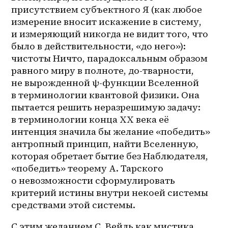
присутствием субъектного Я (как любое 
измерение вносит искажение в систему, 
и измеряющий никогда не видит того, что 
было в действительности, «до него»): 
чистоты Ничто, парадоксальным образом 
равного миру в полноте, до-тварности, 
не вырожденной ψ-функции Вселенной 
в терминологии квантовой физики. Она 
пытается решить неразрешимую задачу: 
в терминологии конца XX века её 
интенция значила бы желание «победить» 
антропный принцип, найти Вселенную, 
которая обретает бытие без Наблюдателя, 
«победить» теорему А. Тарского 
о невозможности сформулировать 
критерий истины внутри некоей системы 
средствами этой системы.
С этим желанием С. Вейль как мистика 