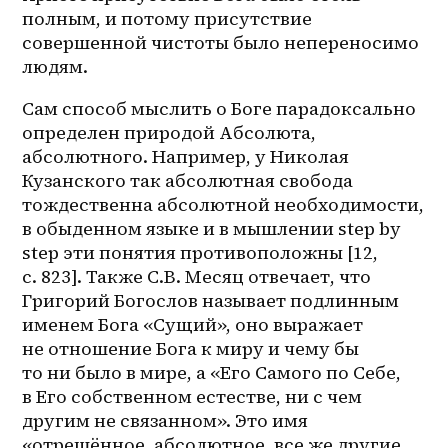
полным, и потому присутствие 
совершенной чистоты было непереносимо 
людям.
Сам способ мыслить о Боге парадоксально 
определен природой Абсолюта, 
абсолютного. Например, у Николая 
Кузанского так абсолютная свобода 
тождественна абсолютной необходимости, 
в обыденном языке и в мышлении step by 
step эти понятия противоположны [12, 
с. 823]. Также С.В. Месяц отвечает, что 
Григорий Богослов называет подлинным 
именем Бога «Сущий», оно выражает 
не отношение Бога к миру и чему бы 
то ни было в мире, а «Его Самого по Себе, 
в Его собственном естестве, ни с чем 
другим не связанном». Это имя 
«отрешённое, абсолютное, все же другие 