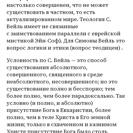
настолько совершенен, что не может 
существовать в частном, то есть 
актуализированном мире. Теология С. 
Вейль имеет не связанные 
с заимствованием параллели с еврейской 
мистикой Эйн-Соф). Для Симоны Вейль это 
вопрос логики и этики (вопрос теодицеи) .
Условность по C. Вейль — это способ 
существования абсолютного, 
совершенного, священного в среде 
неабсолютного, несовершенного; но это 
существование полно и бесспорно; тем 
более полно, чем более парадоксально. Так 
условно (и полно, и абсолютно) 
присутствие Бога в Евхаристии, более 
полно, чем в теле Христа в Его земной 
жизни; только в схваченном и казнимом 
Христе присутствие Бога было столь 