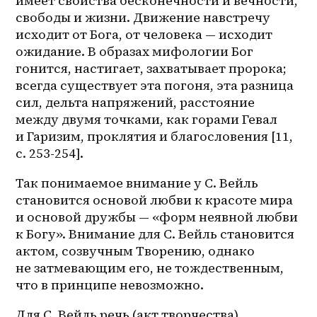
имеет свойства бесконечности и вечности, 
свободы и жизни. Движение навстречу 
исходит от Бога, от человека — исходит 
ожидание. В образах мифологии Бог 
гонится, настигает, захватывает пророка; 
всегда существует эта погоня, эта разница 
сил, дельта напряжений, расстояние 
между двумя точками, как горами Гевал 
и Гаризим, проклятия и благословения [11, 
с. 253-254]. 
Так понимаемое внимание у С. Вейль 
становится основой любви к красоте мира 
и основой дружбы — «форм неявной любви 
к Богу». Внимание для С. Вейль становится 
актом, созвучным Творению, однако 
не затмевающим его, не тождественным, 
что в принципе невозможно. 
Для С. Вейль речь (акт творчества) 