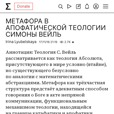
Donate
МЕТАФОРА В
АПОФАТИЧЕСКОЙ ТЕОЛОГИИ
СИМОНЫ ВЕЙЛЬ
Irina Lyubelskaya
17/11/16 21:19
2.7K
🔥
Аннотация: Теология С. Вейль 
рассматривается как теология Абсолюта, 
присутствующего в мире условно (втайне), 
но существующего безусловно 
по аналогии с математическими 
абстракциями. Метафора как трёхчастная 
структура предстаёт адекватным способом 
говорения о Боге в акте непрямой 
коммуникации, функциональным 
механизмом теологии, находящейся 
на границе катафатики и апофатики. 