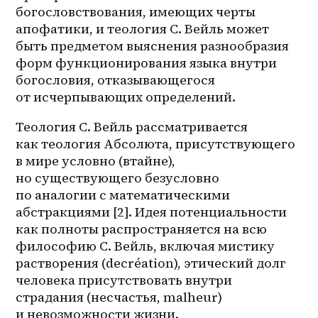
богословствования, имеющих черты 
апофатики, и теология C. Вейль может 
быть предметом выяснения разнообразия 
форм функционирования языка внутри 
богословия, отказывающегося 
от исчерпывающих определений.
Теология С. Вейль рассматривается 
как теология Абсолюта, присутствующего 
в мире условно (втайне), 
но существующего безусловно 
по аналогии с математическими 
абстракциями [2]. Идея потенциальности 
как полноты распространяется на всю 
философию С. Вейль, включая мистику 
растворения (decréation), этический долг 
человека присутствовать внутри 
страдания (несчастья, malheur) 
и невозможности жизни.