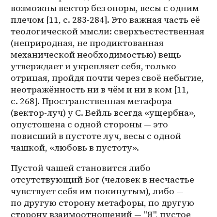
возможны вектор без опоры, весы с одним 
плечом [11, с. 283-284]. Это важная часть её 
теологической мысли: сверхъестественная 
(неприродная, не продиктованная 
механической необходимостью) вещь 
утверждает и укрепляет себя, только 
отрицая, пройдя почти через своё небытие, 
неотражённость ни в чём и ни в ком [11, 
с. 268]. Пространственная метафора 
(вектор-луч) у С. Вейль всегда «ущербна», 
опустошена с одной стороны — это 
повисший в пустоте луч, весы с одной 
чашкой, «любовь в пустоту».
Пустой чашей становится либо 
отсутствующий Бог (человек в несчастье 
чувствует себя им покинутым), либо — 
по другую сторону метафоры, по другую 
сторону взаимоотношений — "Я", пустое 