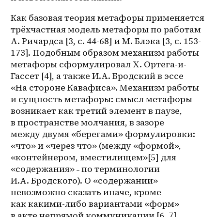
Как базовая теория метафоры применяется 
трёхчастная модель метафоры по работам 
А. Ричардса [3, с. 44-68] и М. Блэка [3, с. 153-
173]. Подобным образом механизм работы 
метафоры сформулировал Х. Ортега-и-
Гассет [4], а также И.А. Бродский в эссе 
«На стороне Кавафиса». Механизм работы 
и сущность метафоры: смысл метафоры 
возникает как третий элемент в паузе, 
в пространстве молчания, в зазоре 
между двумя «берегами» формулировки: 
«что» и «через что» (между «формой», 
«контейнером, вместилищем»[5] для 
«содержания» ˗ по терминологии 
И.А. Бродского). О «содержании» 
невозможно сказать иначе, кроме 
как 
какими-либо
 вариантами «форм» 
в акте непрямой коммуникации [6, 7].