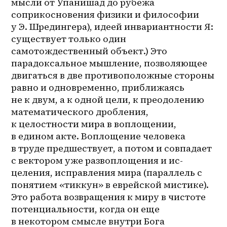
мысли от Упанишад до рубежа 
соприкосновения физики и философии 
у Э. Шредингера), идеей инвариантности Я: 
существует только один 
самотождественный объект.) Это 
парадоксальное мышление, позволяющее 
двигаться в две противоположные стороны 
равно и одновременно, приближаясь 
не к двум, а к одной цели, к преодолению 
математического дробления, 
к целостности мира в воплощении, 
в едином акте. Воплощение человека 
в труде предшествует, а потом и совпадает 
с вектором уже развоплощения и 
ис-
целения
, исправления мира (параллель c 
понятием «тиккун» в еврейской мистике). 
Это работа возвращения к миру в чистоте 
потенциальности, когда он еще 
в некотором смысле внутри Бога 