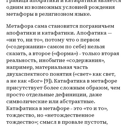
Граница апофатики и катафатики является 
одним из возможных условией рождения 
метафоры в религиозном языке.
Метафора сама становится пограничьем 
апофатики и катафатики. Апофатика — 
«ни то, ни то», потому что о первом 
(«содержании» самом по себе) нельзя 
сказать, а второе («форма») ˗ только вторая 
реальность, инобытие «содержания», 
например, материальная часть 
двухаспектного понятия («свет» как свет, 
а не как «Бог» [9]). Катафатика в метафоре 
присутствует более сложным образом, чем 
просто отдельные дефиниции, даже 
символические или абстрактные. 
Катафатика в метафоре ˗ это «то и то», 
тождество, но «нетождественное 
тождество»; смысл в провале пустоты, 