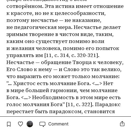
сотворённом. Эта истина имеет отношение 
к красоте, но не к целесообразности, 
поэтому несчастье — не наказание, 
не педагогическая мера. Несчастье делает 
зримым творение в чистом виде, таким, 
каким оно существует помимо воли 
и желания человека, помимо его попыток 
управлять им [11, с. 314, с. 320-321]. 
Несчастье — обращение Творца к человеку, 
Его Слово к нему — и Слово это так велико, 
что выразить его может только молчание: 
"… Христос есть молчание Бога. <…> Нет 
в мире большей гармонии, чем молчание 
Бога. <…> Необходимость в этом мире есть 
голос молчания Бога" [11, с. 322]. Парадокс 
перестает быть парадоксом, становится 
ясным и однозначным утверждением, 
Comment
в которое можно именно поверить: это 