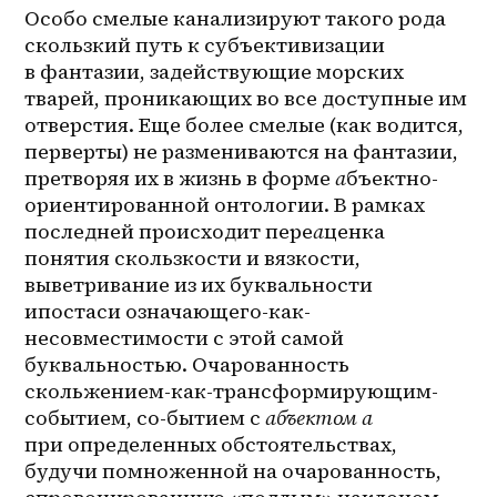
Особо смелые канализируют такого рода 
скользкий путь к субъективизации 
в фантазии, задействующие морских 
тварей, проникающих во все доступные им 
отверстия. Еще более смелые (как водится, 
перверты) не размениваются на фантазии, 
претворяя их в жизнь в форме 
а
бъектно-
ориентированной онтологии. В рамках 
последней происходит пере
а
ценка 
понятия скользкости и вязкости, 
выветривание из их буквальности 
ипостаси означающего-как-
несовместимости с этой самой 
буквальностью. Очарованность 
скольжением-как-трансформирующим-
событием, со-бытием с 
абъектом а
при определенных обстоятельствах, 
будучи помноженной на очарованность, 