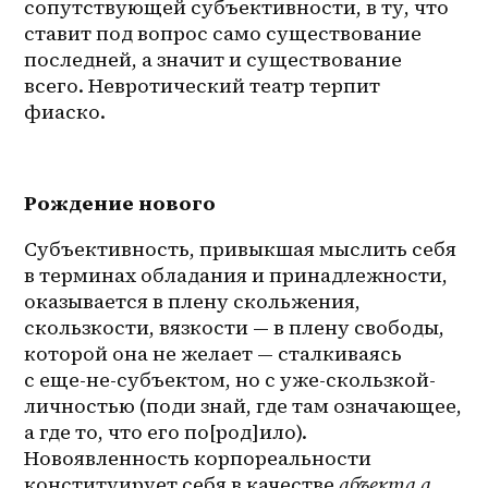
сопутствующей субъективности, в ту, что 
ставит под вопрос само существование 
последней, а значит и существование 
всего. Невротический театр терпит 
фиаско.
Рождение нового
Субъективность, привыкшая мыслить себя 
в терминах обладания и принадлежности, 
оказывается в плену скольжения, 
скользкости, вязкости — в плену свободы, 
которой она не желает — сталкиваясь 
с 
еще-не-субъектом
, но с 
уже-скользкой-
личностью
 (поди знай, где там означающее, 
а где то, что его по[род]ило). 
Новоявленность корпореальности 
конституирует себя в качестве 
абъекта а
, 