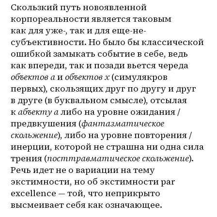
Скользкий путь новоявленной 
корпореальности является таковым 
как для уже-, так и для еще-не-
субъективности. Но было бы классической 
ошибкой замыкать событие в себе, ведь 
как впереди, так и позади вьется череда 
объектов а
 и 
объектов х 
(симулякров 
первых), скользящих друг по другу и друг 
в друге (в буквальном смысле), отсылая 
к 
абъекту а
 либо на уровне ожидания / 
предвкушения (
фантазматическое 
скольжение
), либо на уровне повторения / 
инерции, которой не страшна ни одна сила 
трения (
посттравматическое скольжение
). 
Речь идет не о вариации на тему 
экстимности, но об экстимности par 
excellence — той, что неприкрыто 
высмеивает себя как означающее. 