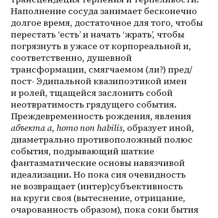
Наполнение сосуда занимает бесконечно 
долгое время, достаточное для того, чтобы 
перестать ‘есть’ и начать ‘жрать’, чтобы 
погрязнуть в ужасе от корпореальной и, 
соответственно, душевной 
трансформации, смягчаемом (ли?) пред/
пост- Эдипальной квазипоэтикой имен 
и ролей, тщащейся заслонить собой 
неотвратимость грядущего события. 
Преждевременность рождения, явления 
абъекта а
, 
homo non habilis
, образует иной, 
диаметрально противоположный полюс 
события, подрывающий шаткие 
фантазматические основы навязчивой 
идеализации. Но пока сия очевидность 
не возвращает (интер)субъективность 
на круги своя (вытеснение, отрицание, 
очарованность образом), пока соки бытия 