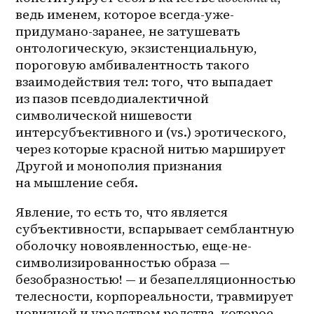
ведь именем, которое всегда-уже-
придумано-заранее, не затушевать 
онтологическую, экзистенциальную, 
пороговую амбивалентность такого 
взаимодействия тел: того, что выпадает 
из пазов псевдодиалектичной 
символической нишевости 
интерсубъективного и (vs.) эротического, 
через которые красной нитью марширует 
Другой и монополия признания 
на мышление себя.
Явление, то есть то, что является 
субъективности, вспарывает семблантную 
оболочку новоявленностью, еще-не-
символизированностью образа — 
безобразностью! — и безапелляционностью 
телесности, корпореальности, травмирует 
новизной и уродством родства, которое 