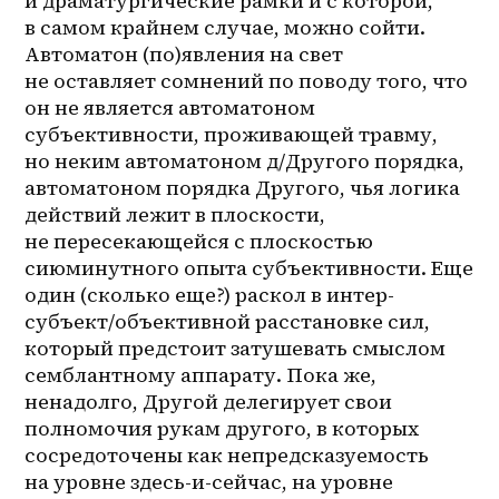
и драматургические рамки и с которой, 
в самом крайнем случае, можно сойти. 
Автоматон (по)явления на свет 
не оставляет сомнений по поводу того, что 
он не является автоматоном 
субъективности, проживающей травму, 
но неким автоматоном д/Другого порядка, 
автоматоном порядка Другого, чья логика 
действий лежит в плоскости, 
не пересекающейся с плоскостью 
сиюминутного опыта субъективности. Еще 
один (сколько еще?) раскол в 
интер-
субъект
/объективной расстановке сил, 
который предстоит затушевать смыслом 
семблантному аппарату. Пока же, 
ненадолго, Другой делегирует свои 
полномочия рукам другого, в которых 
сосредоточены как непредсказуемость 
на уровне здесь-и-сейчас, на уровне 