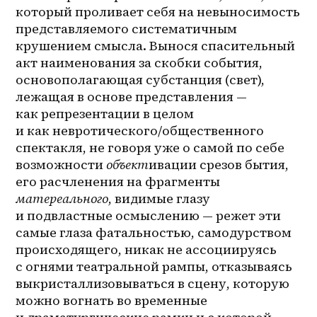
который проливает себя на невыносимость 
представляемого систематичным 
крушением смысла. Вынося спасительный 
акт наименования за скобки события, 
основополагающая субстанция (свет), 
лежащая в основе представления — 
как репрезентации в целом 
и как невротического/общественного 
спектакля, не говоря уже о самой по себе 
возможности 
объект
ивации срезов бытия, 
его расчленения на фрагменты 
матереального
, видимые глазу 
и подвластные осмыслению — режет эти 
самые глаза фатальностью, самодурством 
происходящего, никак не ассоциируясь 
с огнями театральной рампы, отказываясь 
выкристаллизовываться в сцену, которую 
можно вогнать во временные 