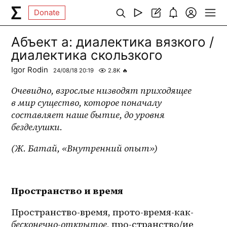
Donate
Абъект а: диалектика вязкого /
диалектика скользкого
Igor Rodin
24/08/18 20:19
2.8K
🔥
Очевидно, взрослые низводят приходящее 
в мир существо, которое поначалу 
составляет наше бытие, до уровня 
безделушки.
(Ж. Батай, «Внутренний опыт»)
Пространство и время
Пространство-время, прото-время-как-
бесконечно-открытое
, про-странство/ие 