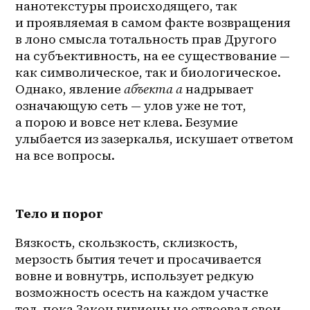
нанотекстуры происходящего, так 
и проявляемая в самом факте возвращения 
в лоно смысла тотальность прав Другого 
на субъективность, на ее существование — 
как символическое, так и биологическое. 
Однако, явление 
абъекта а
 надрывает 
означающую сеть — улов уже не тот, 
а порою и вовсе нет клева. Безумие 
улыбается из зазеркалья, искушает ответом 
на все вопросы.
Тело и порог
Вязкость, скользкость, склизкость, 
мерзость бытия течет и просачивается 
вовне и вовнутрь, использует редкую 
возможность осесть на каждом участке 
тел, пока Закон гигиены не отвоевал свои 