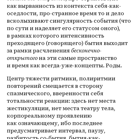
как вырванность из контекста себя-как-
оседлости, про-странное время то и дело 
всколыхивают сингулярность события (что 
по сути и наделяет его статусом оного), 
в рамках которого интенсивность 
преходящего (говорящего) бытия выходит 
за рамки расчленения 
бесконечно-
открытого
 на эти самые пространство 
и время как 
всегда-уже-концепты
. Роды. 
Центр тяжести ритмики, полиритмии 
повторений смещается в сторону 
спазмического, вверенности себя 
тотальности реакции: здесь нет места 
жестикуляции, нет места театру тела, 
корпореальному проявлению 
как означающему, ибо последнее 
предусматривает интервал, паузу, 
разбитость со-бытия, бытия-как-