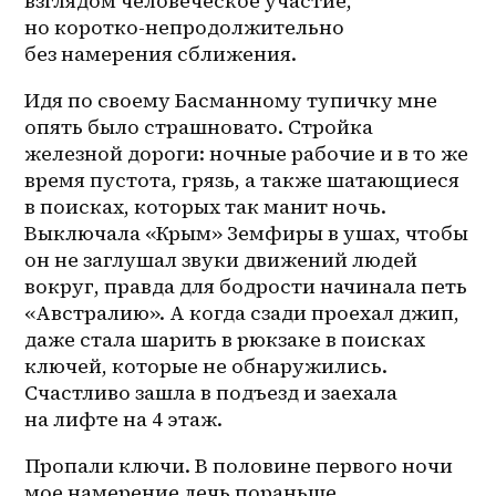
взглядом человеческое участие, 
но 
коротко-непродолжительно
без намерения сближения. 
Идя по своему Басманному тупичку мне 
опять было страшновато. Стройка 
железной дороги: ночные рабочие и в то же 
время пустота, грязь, а также шатающиеся 
в поисках, которых так манит ночь. 
Выключала «Крым» Земфиры в ушах, чтобы 
он не заглушал звуки движений людей 
вокруг, правда для бодрости начинала петь 
«Австралию». А когда сзади проехал джип, 
даже стала шарить в рюкзаке в поисках 
ключей, которые не обнаружились. 
Счастливо зашла в подъезд и заехала 
на лифте на 4 этаж. 
Пропали ключи. В половине первого ночи 
мое намерение лечь пораньше 