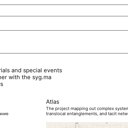
rials and special events
her with the syg.ma
rs
Atlas
The project mapping out complex syste
ание
translocal entanglements, and tacit netwo