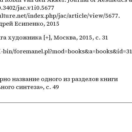
0.3402/jac.v1i0.5677 
ture.net/index.php/jac/article/view/5677. 
рей Есипенко, 2015 
а художника [+], Москва, 2015, с. 31
gi-bin/foremanel.pl?mod=books&a=books&id=3
рно название одного из разделов книги 
ного синтеза», с. 49