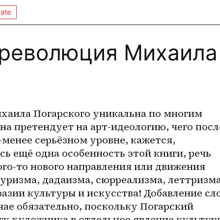
ate
 революция Михаила
ихаила Погарского уникальна по многим 
на претендует на 
арт-идеологию
, чего после
-менее
 серьёзном уровне, кажется, 
сь ещё одна особенность этой книги, речь 
ого-то нового направления или движения 
уризма, дадаизма, сюрреализма, леттризма.
разии культуры и искусства! Добавление сло
чае обязательно, поскольку Погарский 
у художника в отдельное явление культуры