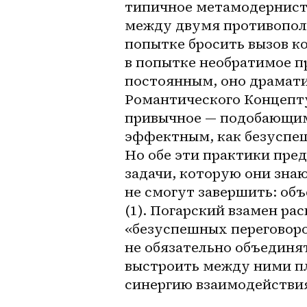
типичное метамодернистс
между двумя противопол
попытке бросить вызов к
в попытке необратимое п
постоянным, оно драмати
Романтического Концепту
привычное — подобающим 
эффектным, как безуспеш
Но обе эти практики пре
задачи, которую они знаю
не смогут завершить: об
(1). Погарский взамен рас
«безуспешных переговоро
не обязательно объединя
выстроить между ними пл
синергию взаимодействия