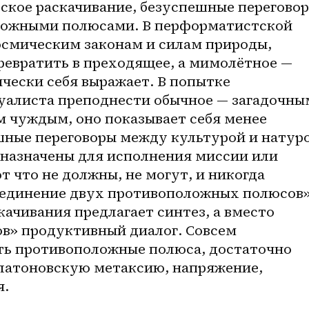
кое раскачивание, безуспешные переговор
ожными полюсами. В перформатистской 
осмическим законам и силам природы, 
ревратить в преходящее, а мимолётное — 
чески себя выражает. В попытке 
алиста преподнести обычное — загадочным
чуждым, оно показывает себя менее 
ные переговоры между культурой и натуро
дназначены для исполнения миссии или 
т что не должны, не могут, и никогда 
ъединение двух противоположных полюсов»
качивания предлагает синтез, а вместо 
в» продуктивный диалог. Совсем 
ть противоположные полюса, достаточно 
атоновскую метаксию, напряжение, 
. 