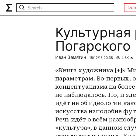
Don
Культурная
Погарского
Иван Замятин
16/12/15 20:38
4.3K
🔥
«Книга художника [+]» М
параметрам. Во-первых, о
концептуализма на 
более
не наблюдалось. Но, и зде
идёт не об идеологии как
искусства наподобие фут
Речь идёт о всём разнооб
«культура», в данном слу
предлагает выделить Книг