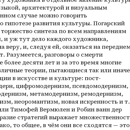
узыкой, архитектурой и визуальным 
анном случае можно говорить 
 о гипотезе развития культуры. Погарский 
 торжество синтеза по всем направлениям 
 и уж тут дело каждого художника, 
 веру, и, следуя ей, оказаться на переднем
т. Разумеется, разговоры о смерти 
более десяти лет и за это время многие 
личные теории, пытающиеся так или иначе 
ии в искусстве и культуре: пост-
дерн, цифромодернизм, псевдомодернизм, 
дернизм, метамодернизм, ремодернизм, 
зм, неоромантизм, новая искренность и т.д
тили Тимофей Вермюлен и Робин ванн дер 
бразие стратегий выражает множественность
о, то общее, в чём они все сходятся — это 