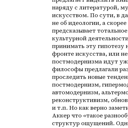
наряду с литературой, м
искусством. По сути, в д
не об идеологии, а скорее
предсказывает тотальное
культурной деятельности,
принимать эту гипотезу на
фронте искусства, или не
постмодернизма идут уже 
философы предлагали раз
проследить новые тенденц
постмодернизм, гипермо
автомодернизм, альтермо
реконструктивизм, обнови
и т.п. Но как верно заме
Аккер что «такое разноо
структур ощущений. Однак