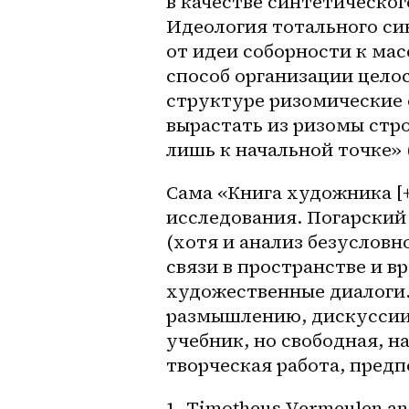
в качестве синтетическо
Идеология тотального син
от идеи соборности к мас
способ организации цело
структуре ризомические 
вырастать из ризомы стр
лишь к начальной точке» (
Сама «Книга художника [
исследования. Погарский
(хотя и анализ безусловно
связи в пространстве и в
художественные диалоги. 
размышлению, дискуссии.
учебник, но свободная, 
творческая работа, пред
1. Timotheus Vermeulen and