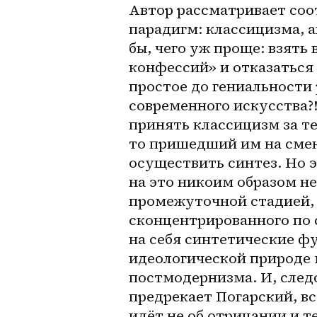
Автор рассматривает соо
парадигм: классицизма, а
бы, чего уж проще: взять
конфессий» и отказаться 
простое до гениальности 
современного искусства?!»
принять классицизм за тез
то пришедший им на смен
осуществить синтез. Но э
на это никоим образом не
промежуточной стадией,
сконцентрированного по с
на себя синтетические фу
идеологической природе 
постмодернизма. И, следо
предрекает Погарский, вс
идёт не об отрицании и т