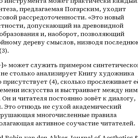
го инструмента может практически каждый.
теза, предлагаемая Погарским, уходит 
совой рассредоточенности. «Это новый 
стности, допускающий на древовидной 
образования и, наоборот, позволяющий 
ойному дереву смыслов, низводя последнюю
3).
+]» может служить примером синтетическог
 не столько анализирует Книгу художника 
 присутствует (4), сколько прослеживает её
ремени искусства и выстраивает между ним
Он и читателя постоянно зовёт к диалогу, 
 Это отнюдь не сухой академический 
нарушающая многочисленные правила 
полагающая активное соучастие читателей.
 Robin van den Akker. Journal of Aesthetics &