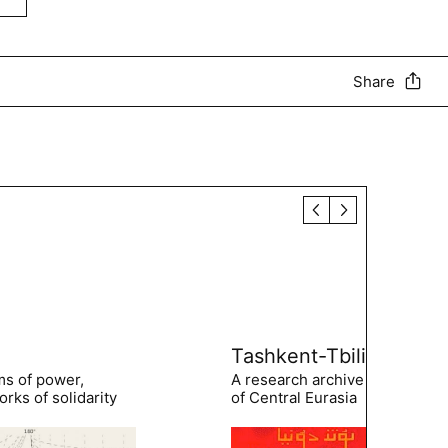
Share
Tashkent-Tbilisi
ms of power,
A research archive of the hist
rks of solidarity
of Central Eurasia