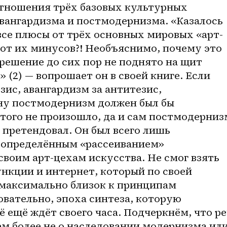
тношения трёх базовых культурных 
вангардизма и постмодернизма. «Казалось 
 все плюсы от трёх основных мировых «арт-
от их минусов?! Необъяснимо, почему это 
решение до сих пор не поднято на щит 
 (2) — вопрошает он в своей книге. Если 
ис, авангардизм за антитезис, 
у постмодернизм должен был бы 
того не произошло, да и сам постмодернизм
 претендовал. Он был всего лишь 
 определённым «рассеиванием» 
воим арт-цехам искусства. Не смог взять 
нкции и интернет, который по своей 
максимально близок к принципам 
вательно, эпоха синтеза, которую 
ё ещё ждёт своего часа. Подчеркнём, что ре
ем более не о наследовании модернизма или