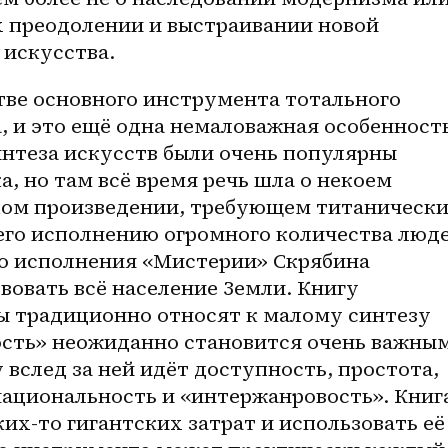
х преодолении и выстраивании новой 
искусства.
тве основного инструмента тотального 
 и это ещё одна немаловажная особенность
нтеза искусств были очень популярны 
а, но там всё время речь шла о некоем 
ом произведении, требующем титанически
его исполнению огромного количества людей
о исполнения «Мистерии» Скрябина 
овать всё население Земли. Книгу 
 традиционно относят к малому синтезу 
ость» неожиданно становится очень важным
вслед за ней идёт доступность, простота, 
ациональность и «интержанровость». Книга
их-то гигантских затрат и использовать её 