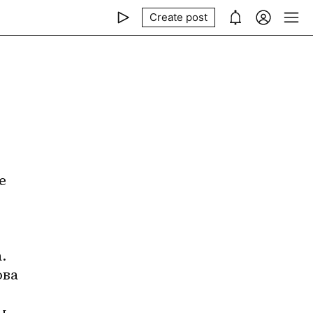
Create post
 
 
ва 
, 