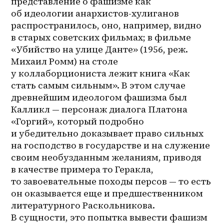
представление о фашизме как 
об идеологии анархистов-хулиганов 
распространилось, оно, например, видно 
в старых советских фильмах; в фильме 
«Убийство на улице Данте» (1956, реж. 
Михаил Ромм) на столе 
у коллаборциониста лежит книга «Как 
стать самым сильным». В этом случае 
древнейшим идеологом фашизма был 
Калликл — персонаж диалога Платона 
«Горгий», который подробно 
и убедительно доказывает право сильных 
на господство в государстве и на служение 
своим необузданным желаниям, приводя 
в качестве примера то Геракла, 
то завоевательные походы персов — то есть 
он оказывается еще и предшественником 
литературного Раскольникова. 
В сущности, это попытка вывести фашизм 