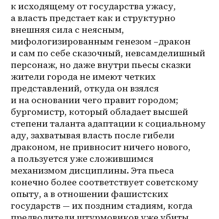
к исходящему от государства ужасу, 
а власть предстает как и структурно 
внешняя сила с неясным, 
мифологизированным генезом –дракон 
и сам по себе сказочный, невсамделишный 
персонаж, но даже внутри пьесы сказки 
жители города не имеют четких 
представлений, откуда он взялся 
и на основании чего правит городом; 
бургомистр, который обладает высшей 
степени таланта адаптации к социальному 
аду, захватывая власть после гибели 
драконом, не привносит ничего нового, 
а пользуется уже сложившимся 
механизмом дисциплины. Эта пьеса 
конечно более соответствует советскому 
опыту, а в отношении фашистских 
государств — их поздним стадиям, когда 
предводители штурмовиков уже убиты, 