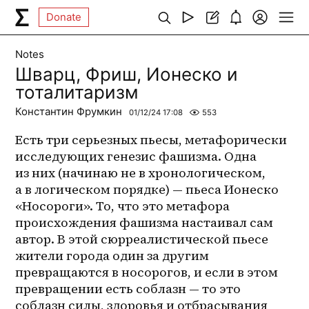
Donate
Notes
Шварц, Фриш, Ионеско и
тоталитаризм
Константин Фрумкин
01/12/24 17:08
553
Есть три серьезных пьесы, метафорически 
исследующих генезис фашизма. Одна 
из них (начинаю не в хронологическом, 
а в логическом порядке) — пьеса Ионеско 
«Носороги». То, что это метафора 
происхождения фашизма настаивал сам 
автор. В этой сюрреалистической пьесе 
жители города один за другим 
превращаются в носорогов, и если в этом 
превращении есть соблазн — то это 
соблазн силы, здоровья и отбрасывания 