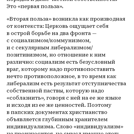
Это «первая польза».
«Вторая польза» возникла как производная 
от контекста: Церковь ощущает себя 
в острой борьбе на два фронта — 
с социализмом/коммунизмом, 
и с секулярным либерализмом/
позитивизмом, но отношение к ним 
различно: социализм есть безусловный 
враг, которому надо противопоставить 
нечто противоположное, в то время как 
либерализм есть результат отступничества 
собственной паствы, которую надо 
«соблазнить», говоря с ней на ее же языке 
и исходя из ее же ценностей. Поэтому 
в папских документах христианство 
объявляется глубинным хранителем 
индивидуализма. Слово «индивидуализм» 
не произносится, но смысл именно этот: 