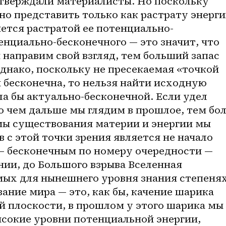
 утверждали материалисты. Но поскольку 
о представить только как растрату энергии
ляется растратой ее потенциально-
енциально-бесконечного — это значит, что 
направим свой взгляд, тем больший запас 
днако, поскольку не пресекаемая «точкой 
бесконечна, то нельзя найти исходную 
ла бы актуально-бесконечной. Если удел 
о чем дальше мы глядим в прошлое, тем бол
ы существования материи и энергии мы 
 с этой точки зрения является не начало 
— бесконечным по номеру очередности — 
ии, до Большого взрыва Вселенная 
ых для нынешнего уровня знания степенях
ние мира — это, как бы, качение шарика 
 плоскости, в прошлом у этого шарика мы 
сокие уровни потенциальной энергии, 