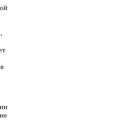
ой 
 
т 
в 
ии 
не 