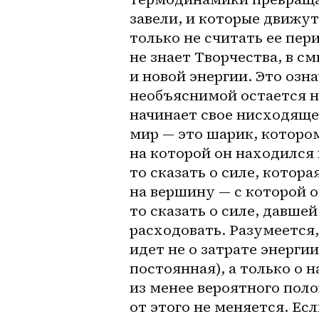
завели, и которые движутс
только не считать ее пе
не знает Творчества, в см
и новой энергии. Это озн
необъяснимой остается на
начинает свое нисходяще
мир — это шарик, которо
на которой он находился 
то сказать о силе, котора
на вершину — с которой о
то сказать о силе, давше
расходовать. Разумеется,
идет не о затрате энерги
постоянная), а только о 
из менее вероятного поло
от этого не меняется. Ес