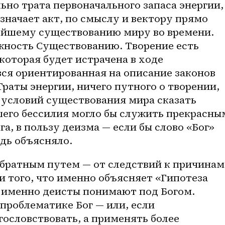
но трата первоначального запаса энергии, 
начает акт, по смыслу и вектору прямо 
йшему существованию миру во времени. 
ность Существованию. Творение есть 
которая будет истрачена в ходе 
ся ориентированная на описание законов 
раты энергии, ничего путного о творении, 
условий существования мира сказать 
его бессилия могло бы служить прекрасным
а, в пользу деизма — если бы слово «Бог» 
дь объясняло.
обратным путем — от следствий к причинам 
и того, что именно объясняет «Гипотеза 
о именно деисты понимают под Богом. 
роблематике Бог — или, если 
гословствовать, а применять более 