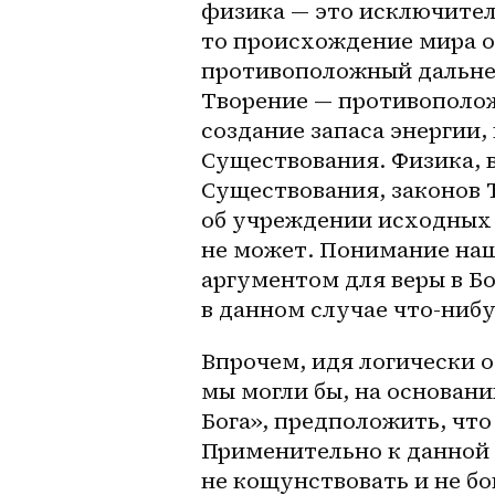
физика — это исключитель
то происхождение мира оз
противоположный дальне
Творение — противополож
создание запаса энергии, 
Существования. Физика, в
Существования, законов Т
об учреждении исходных 
не может. Понимание наш
аргументом для веры в Бог
в данном случае что-нибу
Впрочем, идя логически 
мы могли бы, на основани
Бога», предположить, чт
Применительно к данной п
не кощунствовать и не бо