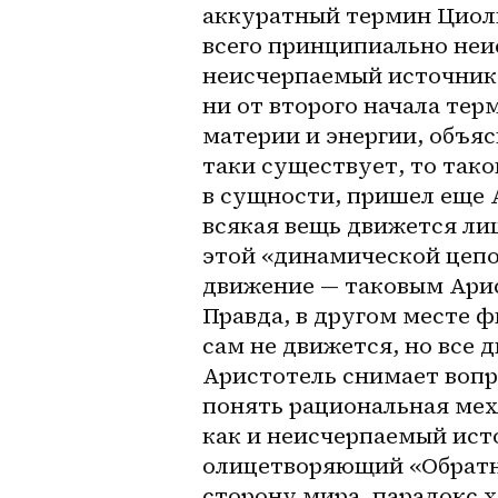
аккуратный термин Циолк
всего принципиально неи
неисчерпаемый источник 
ни от второго начала тер
материи и энергии, объяс
таки
 существует, то тако
в сущности, пришел еще А
всякая вещь движется лиш
этой «динамической цепо
движение — таковым Арис
Правда, в другом месте ф
сам не движется, но все 
Аристотель снимает вопро
понять рациональная мех
как и неисчерпаемый исто
олицетворяющий «Обратн
сторону мира, парадокс х