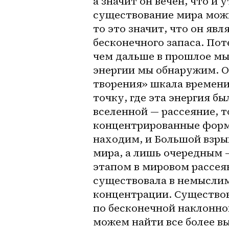
а значит он вечен, что и
существование мира можн
то это значит, что он яв
бесконечного запаса. Пот
чем дальше в прошлое мы 
энергии мы обнаружим. О
творения» шкала времени 
точку, где эта энергия бы
вселенной — рассеяние, т
концентрированные форм
находим, и Большой взрыв
мира, а лишь очередным 
этапом в мировом рассеян
существовала в немыслим
концентрации. Существова
по бесконечной наклонной
можем найти все более вы