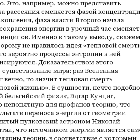
ю. Это, например, можно представить 
за рассеяния сменяется фазой концентрации
копления, фаза власти Второго начала 
сохранения энергии в урочный час сменяетс
инципов. Именно к такому выводу, скажем,
орому не нравилось идея «тепловой смерти»
то вероятно процессы энтропии в ней 
нсируются. Доказательством этого 
 существование мира: раз Вселенная 
 вечно, то значит тепловая смерть 
ловой жизнью». В сущности, нечто подобное
 бельгийский физик, Эдгар Кунциг, 
 непонятную для профанов теорию, что 
ультате переноса энергии от геометрии 
менитый пулковский астроном Николай 
итал, что источником энергии является само
лярны теории, в соответствие с которыми 