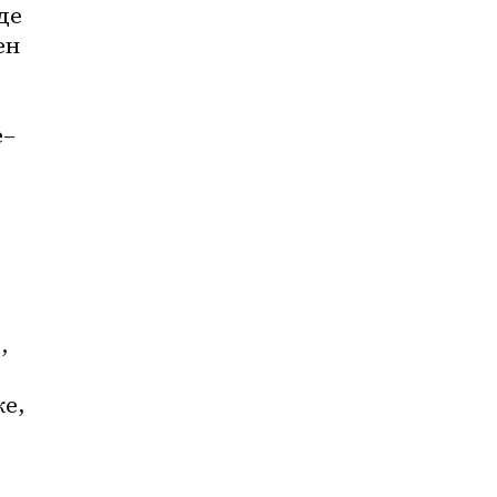
е 
н 
е–
 
, 