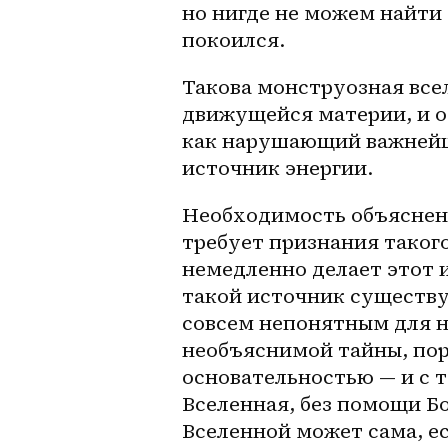
но нигде не можем найти 
покоился. 
Такова монструозная все
движущейся материи, и 
как нарушающий важнейш
источник энергии. 
Необходимость объяснени
требует признания такого
немедленно делает этот и
такой источник существу
совсем непонятным для на
необъяснимой тайны, пор
основательностью — и с т
Вселенная, без помощи Бо
Вселенной может сама, ес