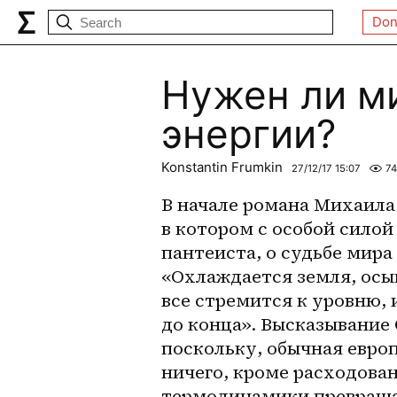
Don
Нужен ли м
энергии?
Konstantin Frumkin
27/12/17 15:07
7
В начале романа Михаила 
в котором с особой сило
пантеиста, о судьбе мир
«Охлаждается земля, осы
все стремится к уровню, 
до конца». Высказывание 
поскольку, обычная европ
ничего, кроме расходова
термодинамики превращае