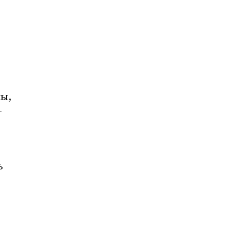
, 
-
 