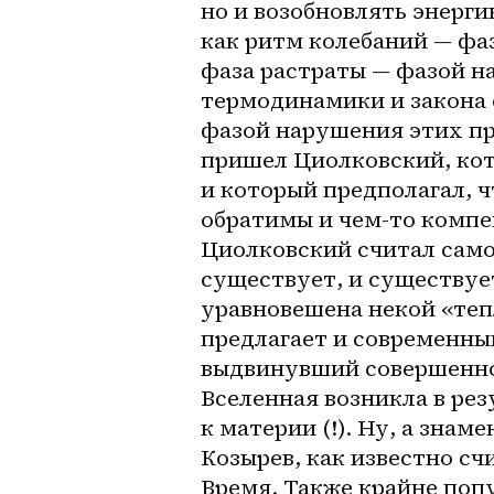
но и возобновлять энерги
как ритм колебаний — фа
фаза растраты — фазой на
термодинамики и закона 
фазой нарушения этих пр
пришел Циолковский, кот
и который предполагал, ч
обратимы и 
чем-то
 компе
Циолковский считал само
существует, и существует
уравновешена некой «теп
предлагает и современный
выдвинувший совершенно
Вселенная возникла в рез
к материи (!). Ну, а зна
Козырев, как известно сч
Время. Также крайне попу