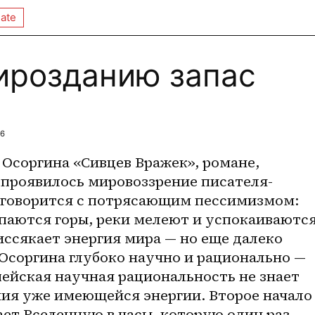
ate
ирозданию запас
46
Осоргина «Сивцев Вражек», романе, 
й проявилось мировоззрение писателя-
а говорится с потрясающим пессимизмом: 
паются горы, реки мелеют и успокаиваются,
иссякает энергия мира — но еще далеко 
Осоргина глубоко научно и рационально — 
ейская научная рациональность не знает 
ния уже имеющейся энергии. Второе начало 
т Вселенную в часы, которую один раз 