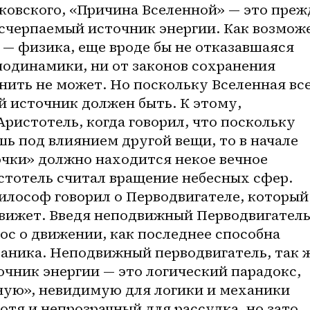
овского, «Причина Вселенной» — это прежд
счерпаемый источник энергии. Как возможе
— физика, еще вроде бы не отказавшаяся 
модинамики, ни от законов сохранения 
нить не может. Но поскольку Вселенная 
вс
й источник должен быть. К этому, 
ристотель, когда говорил, что поскольку 
ь под влиянием другой вещи, то в начале 
чки» должно находится некое вечное 
тотель считал вращение небесных сфер. 
илософ говорил о Перводвигателе, который 
движет. Введя неподвижный Перводвигатель,
с о движении, как последнее способна 
аника. Неподвижный перводвигатель, так же
чник энергии — это логический парадокс, 
ую», невидимую для логики и механики 
отя и непрозрачный для рассудка, но зато 