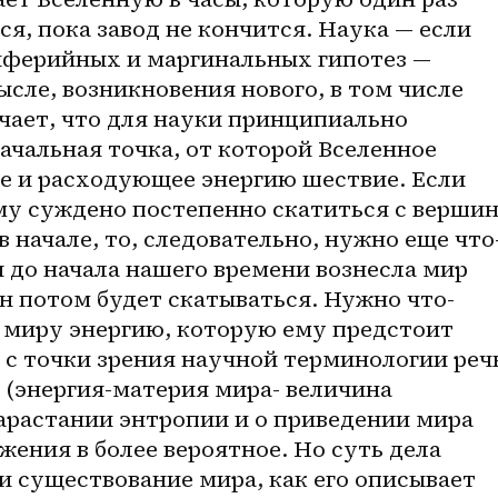
я, пока завод не кончится. Наука — если 
риферийных и маргинальных гипотез — 
ысле, возникновения нового, в том числе 
ачает, что для науки принципиально 
чальная точка, от которой Вселенное 
е и расходующее энергию шествие. Если 
му суждено постепенно скатиться с вершины
в начале, то, следовательно, нужно еще что
я до начала нашего времени вознесла мир 
н потом будет скатываться. Нужно что-
й миру энергию, которую ему предстоит 
 с точки зрения научной терминологии речь
и (энергия-материя мира- величина 
нарастании энтропии и о приведении мира 
жения в более вероятное. Но суть дела 
ли существование мира, как его описывает 