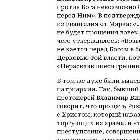
против Бога невозможно 
перед Ним». В подтвержд
из Евангелия от Марка: «
не будет прощения вовек
чего утверждалось: «Возв
не кается перед Богом в 
Церковью той власти, кот
«Нераскаявшиеся грешник
В том же духе были выде
патриархии. Так, бывший
протоиерей Владимир Виги
говорит, что прощать Puss
с Христом, который нака
торгующих из храма, и ч
преступление, совершенн
московского патриархата