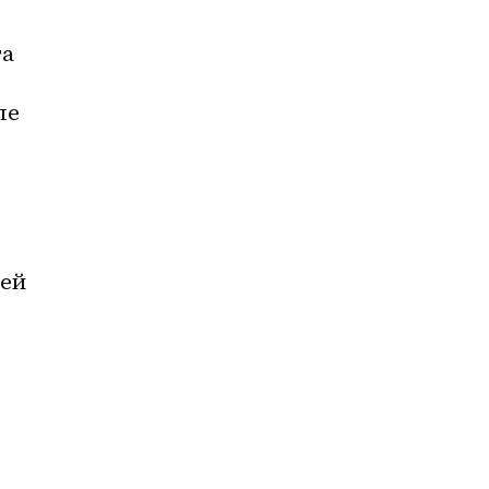
а 
е 
ей 