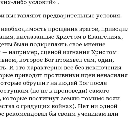
аких-либо
 условий» . 
и выставляют предварительные условия. 
л необходимость прощения врагов, приводил
ния, высказанные Христом в Евангелиях, 
ены были подкреплять свое мнение 
— например, сценой изгнания Христом 
вием, которое Бог произвел сам, один, 
ь. И это характерно: все без исключения 
орые приводят противники идеи ненасилия,
которые обрушит на людей Бог после 
оступкам (но не к проповеди) самого 
, которые постигнут землю помимо воли 
ства о грядущих войнах). Нет ни одной 
ос рекомендовал бы своим ученикам или 