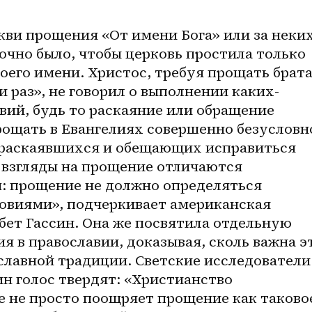
кви прощения «От имени Бога» или за неких
чно было, чтобы церковь простила только 
воего имени. Христос, требуя прощать брата
 раз», не говорил о выполнении каких-
ий, будь то раскаяние или обращение 
рощать в Евангелиях совершенно безусловно
раскаявшихся и обещающих исправиться 
 взгляды на прощение отличаются 
 прощение не должно определяться 
ловиями», подчеркивает американская 
ет Гассин. Она же посвятила отдельную 
 в православии, доказывая, сколь важна эт
славной традиции. Светские исследователи 
н голос твердят: «Христианство 
е не просто поощряет прощение как таковое