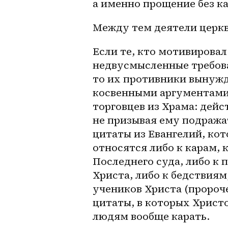
а именно прощение без 
к
Между тем деятели церкв
Если те, кто мотивирова
недвусмысленные требова
то их противники вынужд
косвенными аргументами 
торговцев из Храма: дейст
не призывая ему подражат
цитаты из Евангелий, кот
относятся либо к карам, 
Последнего суда, либо к п
Христа, либо к бедствиям
учеников Христа (пророче
цитаты, в которых Христ
людям вообще карать. 