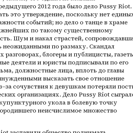
дыдущего 2012 года было дело Pussy Riot. 
ть это утверждение, поскольку нет единых
жности событий; но дело о танце в храме 
ажнейших по такому существенному 
сть. Шум и накал страстей, сопровождавши
сь неожиданными по размаху. Скандал 
 разговорах, блогеры и публицисты, газеты
ные деятели и юристы подписывали по его 
ма, должностные лица, вплоть до главы 
вынужденными высказать свое отношение 
з–за
 сочувствия к девушкам потеряли посты
ских организациях. Дело Pussy Riot сыграло
купунктурного укола в болевую точку 
породившего неисчислимое множество 
iot заставили общество поднимать 