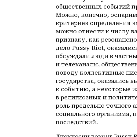
общественных событий пре
Можно, конечно, оспарива
критериев определения ва
можно отнести к числу в
признаку, как резонансно
дело Pussy Riot, оказали
обсуждали люди в частных
и телеканалы, обществен
поводу коллективные пись
государства, оказались 
к событию, а некоторые 
и
в религиозных и политиче
роль предельно точного а
социального организма, 
последствий.
Дискуссии вокруг Pussy R