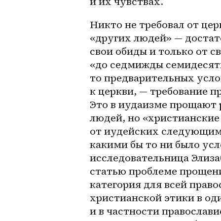
и их чувствах. 
Никто не требовал от цер
«других людей» — достато
свои обиды и только от с
«до седмижды семидесяти
то предварительных услов
к церкви, — требование п
Это в иудаизме прощают 
людей, но «христианские
от иудейских следующим:
какими бы то ни было ус
исследовательница Элизаб
статью проблеме прощения
категория для всей право
христианской этики в оди
и в частности православи