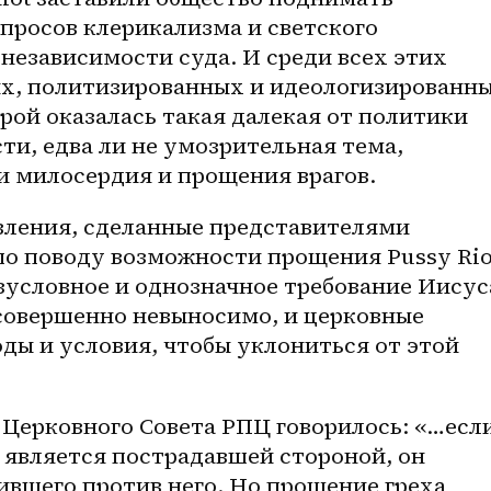
просов клерикализма и светского 
независимости суда. И среди всех этих 
х, политизированных и идеологизированны
ой оказалась такая далекая от политики 
ти, едва ли не умозрительная тема, 
и милосердия и прощения врагов.
вления, сделанные представителями 
о поводу возможности прощения Pussy Riot
зусловное и однозначное требование Иисуса
совершенно невыносимо, и церковные 
ы и условия, чтобы уклониться от этой 
 Церковного Совета РПЦ говорилось: «…если
 является пострадавшей стороной, он 
вшего против него. Но прощение греха 