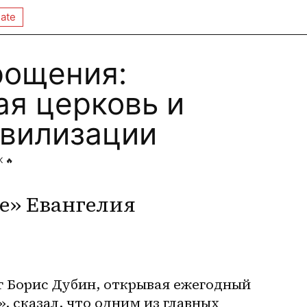
ate
рощения:
ая церковь и
ивилизации
K
🔥
е» Евангелия
г Борис Дубин, открывая ежегодный 
 сказал, что одним из главных 