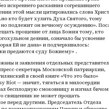
без искреннего раскаяния согрешившего 
ении этой мысли цитировались слова Христ
…но кто будет хулить Духа Святого, тому 
, но подлежит он вечному осуждению». Посл
ещать прощение от лица Божия тому, кто 
богохульном деянии, означало бы усвоение 
орая Ей не дана» и подчеркивалось: 
и предаются суду Божиему» . 
ржаны и заявления отдельных представител
 пресс-секретарь Московской патриархии, 
лянский в своей книге «Что это было» 
y Riot — значит, тягаться в милосердии 
зал бесплодную смоковницу и изгнал бичом 
то священник не может прощать 
ое перед другими. Председатель Отдела 
 по взаимоотношениям Церкви и общества 