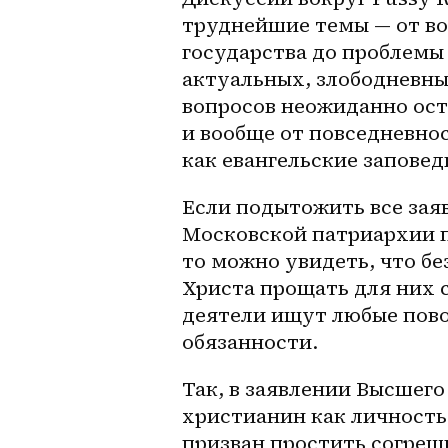
труднейшие темы — от во
государства до проблемы 
актуальных, злободневны
вопросов неожиданно остр
и вообще от повседневнос
как евангельские заповед
Если подытожить все зая
Московской патриархии п
то можно увидеть, что бе
Христа прощать для них 
деятели ищут любые повод
обязанности.
Так, в заявлении Высшего
христианин как личность
призван простить согреши