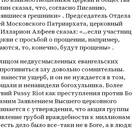
ин сказал, что, согласно Писанию, 
явшиеся грешники» . Председатель Отдела 
й Московского Патриархата, церковный 
Илларион Алфеев сказал: «…если участниц
еркви с просьбой о прощении, например, 
аются, то, конечно, будут прощены» .
 лицом недвусмысленных евангельских 
 противиться злу довольно сомнительны. 
я нанести ущерб, и он не нуждается в том, 
ощали и ненавидели богохульника. Более 
вий Pussy Riot как преступления против Бог
амим Заявлением Высшего церковного 
чинается с утверждения, что акция группы 
явление грубой враждебности к миллионам 
 есть дело было 
все–таки
 не в Боге, а в людях