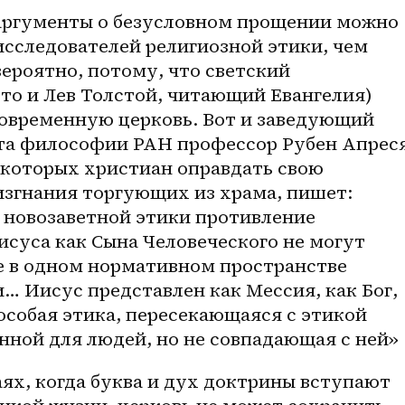
аргументы о безусловном прощении можно 
исследователей религиозной этики, чем 
ероятно, потому, что светский 
-то
 и Лев Толстой, читающий Евангелия) 
современную церковь. Вот и заведующий 
а философии РАН профессор Рубен Апреся
оторых христиан оправдать свою 
изгнания торгующих из храма, пишет: 
новозаветной этики противление 
суса как Сына Человеческого не могут 
 в одном нормативном пространстве 
 Иисус представлен как Мессия, как Бог, 
особая этика, пересекающаяся с этикой 
анной для людей, но не совпадающая с ней» .
аях, когда буква и дух доктрины вступают 