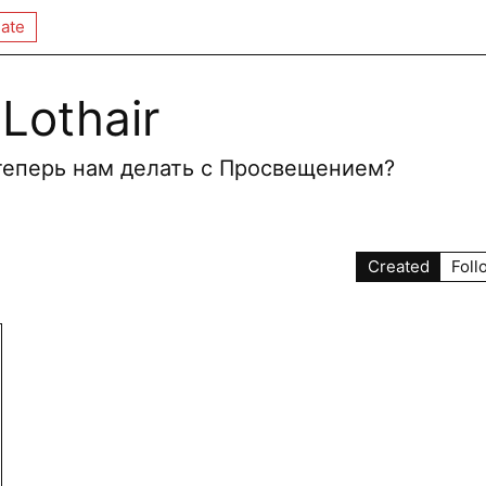
ate
Lothair
 теперь нам делать с Просвещением?
Created
Foll