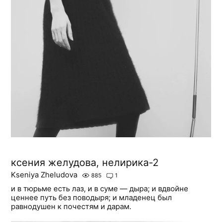
ксения желудова, нелирика-2
Kseniya Zheludova
885
1
и в тюрьме есть лаз, и в суме — дыра; и вдвойне
ценнее путь без поводыря; и младенец был
равнодушен к почестям и дарам.