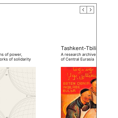
Tashkent-Tbilisi
ms of power,
A research archive of the hist
rks of solidarity
of Central Eurasia