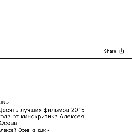
Share
KINO
Десять лучших фильмов 2015
года от кинокритика Алексея
Юсева
Алексей Юсев
12.6K
🔥