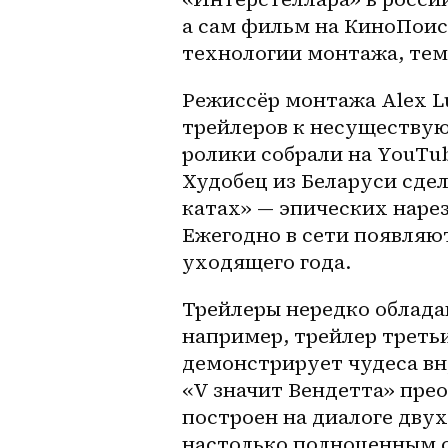
а сам фильм на КиноПоиск
технологии монтажа, тем
Режиссёр монтажа Alex L
трейлеров к несуществую
ролики собрали на YouTu
Худобец из Беларуси сдел
катах» — эпических нарез
Ежегодно в сети появляют
уходящего года.
Трейлеры нередко облада
например, трейлер треть
демонстрирует чудеса вн
«V значит Вендетта» прео
построен на диалоге двух
настолько полноценным о