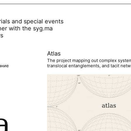
rials and special events
her with the syg.ma
rs
Atlas
The project mapping out complex syste
ание
translocal entanglements, and tacit netwo