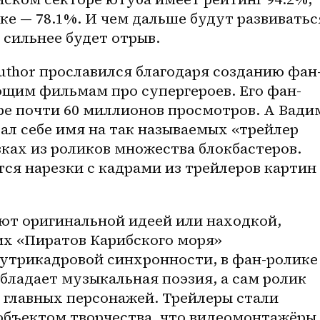
е — 78.1%. И чем дальше будут развиваться
 сильнее будет отрыв.
uthor прославился благодаря созданию фан
щим фильмам про супергероев. Его фан-
be почти 60 миллионов просмотров. А Вадим
ал себе имя на так называемых «трейлер 
ках из роликов множества блокбастеров. 
ся нарезки с кадрами из трейлеров картин 
ют оригинальной идеей или находкой, 
их «Пиратов Карибского моря» 
утрикадровой синхронности, в 
фан-ролике
бладает музыкальная поэзия, а сам ролик 
 главных персонажей. Трейлеры стали 
бъектом творчества, что видеомонтажёры 