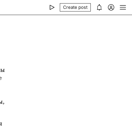
Create post
ы 
 
, 
 