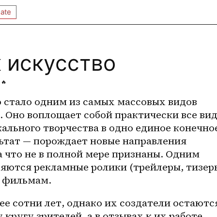
ate
 искусство
🔥
о стало одним из самых массовых видов 
. Оно воплощает собой практически все вид
льного творчества в одно единое конечное
ьтат — порождает новые направления 
а что не в полной мере признаны. Одним 
яются рекламные ролики (трейлеры, тизеры
к фильмам.
е сотни лет, однако их создатели остаются
ругу зрителей, а в отзывах к их работе 