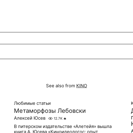
See also from
KINO
Любимые статьи
Метаморфозы Лебовски
Алексей Юсев
12.7K
🔥
В питерском издательстве «Алетейя» вышла
книга А. Юсева «Киноидеологос: опыт