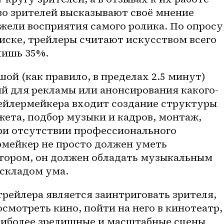
 зрителей высказывают своё мнение 
ели восприятия самого ролика. По опросу,
ске, трейлеры считают искусством всего 
 лишь 35%.
ой (как правило, в пределах 2.5 минут) 
й для рекламы или анонсирования какого-
рейлермейкера входит создание структуры 
ета, подбор музыки и кадров, монтаж, 
ри отсутствии профессионального 
рмейкер не просто должен уметь 
тором, он должен обладать музыкальным 
складом ума.
рейлера является заинтриговать зрителя, 
смотреть кино, пойти на него в кинотеатр, 
аиболее зрелищные и масштабные сцены 