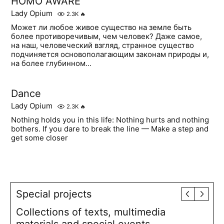
HOMO AWARE
Lady Opium
2.3K
🔥
Может ли любое живое существо на земле быть
более противоречивым, чем человек? Даже самое,
на наш, человеческий взгляд, странное существо
подчиняется основополагающим законам природы и,
на более глубинном...
Dance
Lady Opium
2.3K
🔥
Nothing holds you in this life: Nothing hurts and nothing
bothers. If you dare to break the line — Make a step and
get some closer
Special projects
Collections of texts, multimedia
materials and special events