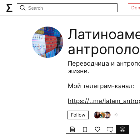
Don
Латиноам
антрополо
Переводчица и антроп
жизни.
Мой телеграм-канал:
https://t.me/latam_antro
Follow
+
9