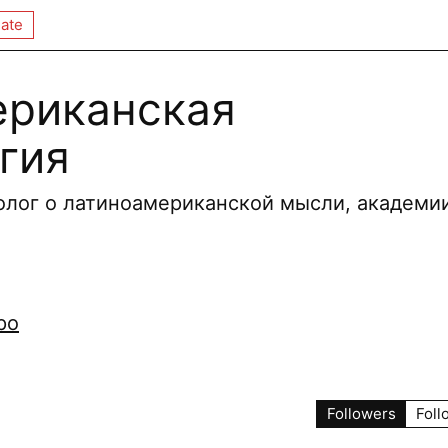
ate
ериканская
гия
олог о латиноамериканской мысли, академи
po
Followers
Foll