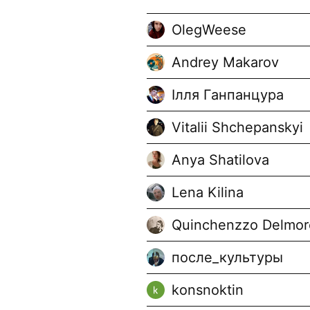
OlegWeese
Andrey Makarov
Ілля Ганпанцура
Vitalii Shchepanskyi
Anya Shatilova
Lena Kilina
Quinchenzzo Delmor
после_культуры
konsnoktin