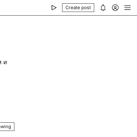
Create post
и и
owing