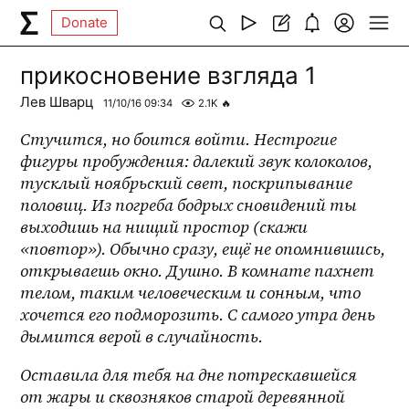
Donate
прикосновение взгляда 1
Лев Шварц
11/10/16 09:34
2.1K
🔥
Стучится, но боится войти. Нестрогие 
фигуры пробуждения: далекий звук колоколов, 
тусклый ноябрьский свет, поскрипывание 
половиц. Из погреба бодрых сновидений ты 
выходишь на нищий простор (скажи 
«повтор»). Обычно сразу, ещё не опомнившись, 
открываешь окно. Душно. В комнате пахнет 
телом, таким человеческим и сонным, что 
хочется его подморозить. С самого утра день 
дымится верой в случайность. 
Оставила для тебя на дне потрескавшейся 
от жары и сквозняков старой деревянной 