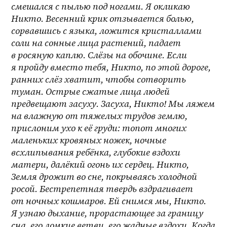
смешался с пылью под ногами. Я окликаю 
Никто. Весенний крик отзывается болью, 
сорвавшись с языка, ложится кристаллами 
соли на сонные лица растений, падает 
в росяную каплю. Слёзы на обочине. Если 
я пройду вместо тебя, Никто, по этой дороге, 
ранних слёз хватит, чтобы сотворить 
туман. Острые сжатые лица людей 
предвещают засуху. Засуха, Никто! Мы ляжем 
на влажную от тяжелых трудов землю, 
прислоним ухо к её груди: топот многих 
маленьких кровяных ножек, ночные 
всхлипывания ребёнка, глубокие вздохи 
матери, далёкий огонь их сердец. Никто, 
Земля дрожит во сне, покрываясь холодной 
росой. Бестрепетная твердь вздрагивает 
от ночных кошмаров. Ей снимся мы, Никто. 
Я узнаю дыхание, прорастающее за границу 
сна, его ломкие ветви, его жадные вздохи. Когда 