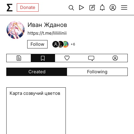
Donate
Иван Жданов
https://t.me/liliilinii
Follow
+
6
Created
Following
Карта созвучий цветов