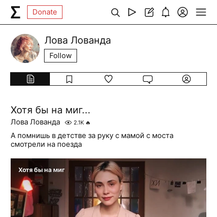
Donate
Лова Лованда
Follow
Хотя бы на миг...
Лова Лованда
2.1K
🔥
А помнишь в детстве за руку с мамой с моста
смотрели на поезда