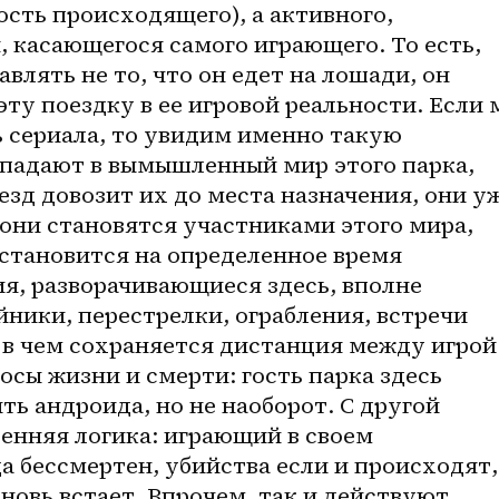
сть происходящего), а активного, 
 касающегося самого играющего. То есть, 
лять не то, что он едет на лошади, он 
ту поездку в ее игровой реальности. Если 
 сериала, то увидим именно такую 
опадают в вымышленный мир этого парка, 
езд довозит их до места назначения, они уж
они становятся участниками этого мира, 
 становится на определенное время 
я, разворачивающиеся здесь, вполне 
ники, перестрелки, ограбления, встречи 
 в чем сохраняется дистанция между игрой 
осы жизни и смерти: гость парка здесь 
ть андроида, но не наоборот. С другой 
ренняя логика: играющий в своем 
 бессмертен, убийства если и происходят, 
новь встает. Впрочем, так и действуют 