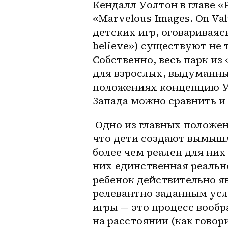
Кендалл Уолтон в главе «P
«Marvelous Images. On Val
детских игр, оговариваяс
believe») существуют не т
Собственно, весь парк из 
для взрослых, выдуманны
положениях концепцию Уо
Запада можно сравнить и
 Одно из главных положений Уолтона касательно детских игр — это то, 
что дети создают вымышле
более чем реален для них 
них единственная реально
ребенок действительно я
релевантно заданным усл
игры — это процесс вообр
на расстоянии (как говор