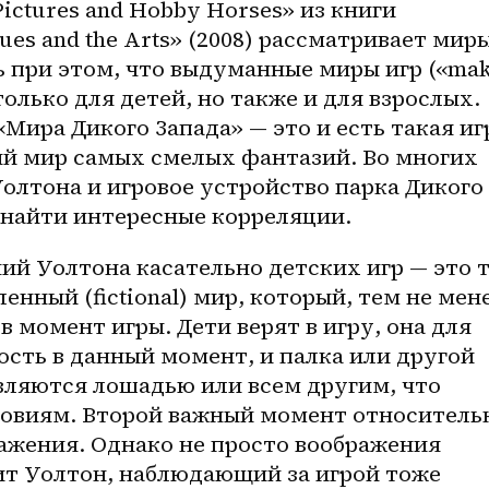
ictures and Hobby Horses» из книги 
ues and the Arts» (2008) рассматривает миры
ь при этом, что выдуманные миры игр («mak
олько для детей, но также и для взрослых. 
«Мира Дикого Запада» — это и есть такая игр
й мир самых смелых фантазий. Во многих 
лтона и игровое устройство парка Дикого 
 найти интересные корреляции. 
нный (fictional) мир, который, тем не менее
в момент игры. Дети верят в игру, она для 
сть в данный момент, и палка или другой 
вляются лошадью или всем другим, что 
овиям. Второй важный момент относительн
ажения. Однако не просто воображения 
ит Уолтон, наблюдающий за игрой тоже 