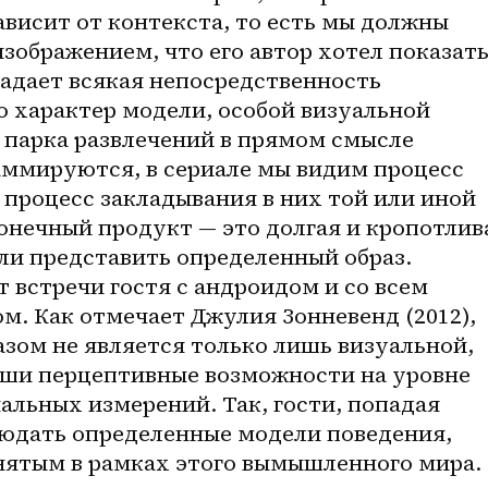
висит от контекста, то есть мы должны 
изображением, что его автор хотел показать
адает всякая непосредственность 
о характер модели, особой визуальной 
 парка развлечений в прямом смысле 
ммируются, в сериале мы видим процесс 
процесс закладывания в них той или иной 
онечный продукт — это долгая и кропотлива
ли представить определенный образ. 
 встречи гостя с андроидом и со всем 
. Как отмечает Джулия Зонневенд (2012), 
азом не является только лишь визуальной, 
аши перцептивные возможности на уровне 
льных измерений. Так, гости, попадая 
людать определенные модели поведения, 
нятым в рамках этого вымышленного мира. 