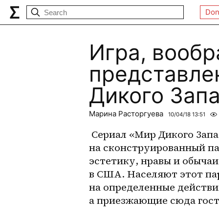
Don
Игра, вооб
представле
Дикого Запа
Марина Расторгуева
10/04/18 13:51
 Сериал «Мир Дикого Запада» предлагает посмотреть нам 
на сконструированный па
эстетику, нравы и обычаи
в США. Населяют этот па
на определенные действи
а приезжающие сюда гости