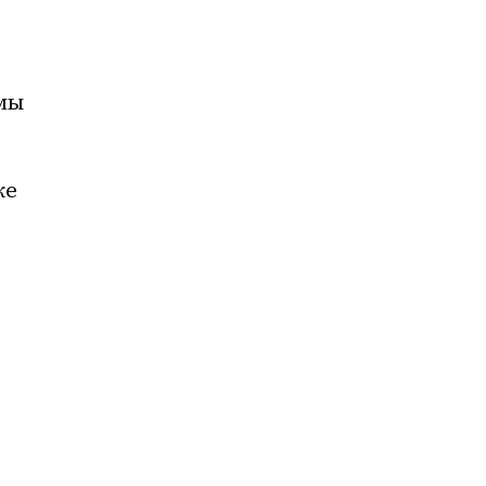
мы 
е 