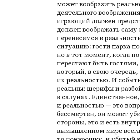
может вообразить реально
деятельного воображения,
играющий должен представ
должен воображать саму э
перенесемся в реальность
ситуацию: гости парка п
но в тот момент, когда по
перестают быть гостями, 
который, в свою очередь,
их реальностью. И событи
реальны: шерифы и разбой
в салунах. Единственное,
и реальностью — это вопр
бессмертен, он может уби
стороны, это и есть внут
вымышленном мире всегда
то понарошку, и убитый в