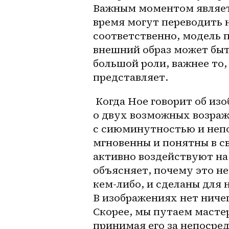
Важным моментом являетс
время могут переводить н
соответственно, модель п
внешний образ может быт
большой роли, важнее то,
представляет. 
 Когда Ное говорит об изображениях как о моделях, он рассуждает 
о двух возможных возраж
с сиюминутностью и непо
мгновенны и понятны в св
активно воздействуют на 
объясняет, почему это не
кем-либо, и сделаны для 
В изображениях нет ничег
Скорее, мы путаем масте
принимая его за непосред