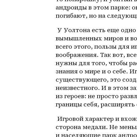
андроиды в этом парке: о
погибают, но на следующи
 У Уолтона есть еще одно важное замечание относительно игр, 
вымышленных миров и воо
всего этого, пользы для и
воображения. Так вот, в
нужны для того, чтобы р
знания о мире и о себе. И
существующего, это созда
неизвестного. И в этом з
из героев: не просто разв
границы себя, расширять
 Игровой характер и вхождение в вымышленные миры — это одна 
сторона медали. Не мень
и населяющие парк андрои