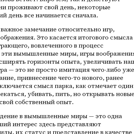
ни проживают свой день, некоторые 
й день все начинается сначала.
бражения. Это касается итогового смысла 
грающего, вовлеченного в процесс 
се эти вымышленные миры, игры воображения
асширять горизонты опыта, увеличивать наш
гра — это не просто имитация чего-либо уже
ние, привнесение чего-то нового, ранее 
аключается смысл парка, как отмечает один 
лекаться, убивать, пить, но открывать новые
 свой собственный опыт.
ший интерес здесь представляют 
ды, их статус и представление в качестве 