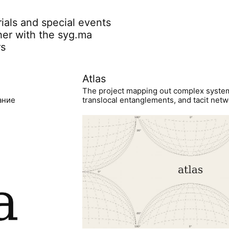
rials and special events
her with the syg.ma
rs
Atlas
The project mapping out complex syste
ание
translocal entanglements, and tacit netwo