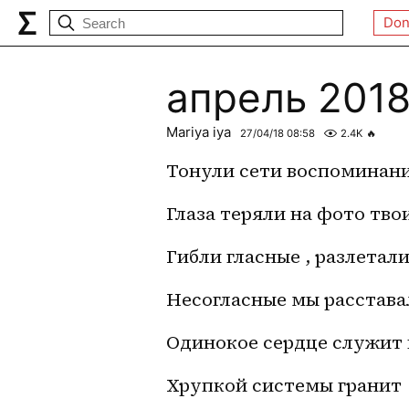
Don
апрель 2018
Mariya iya
27/04/18 08:58
2.4K
🔥
Тонули сети воспоминан
Глаза теряли на фото тво
Гибли гласные , разлетал
Несогласные мы расстав
Одинокое сердце служит
Хрупкой системы гранит