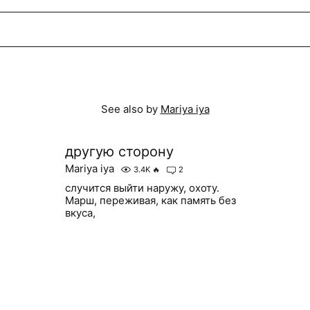
See also by
Mariya iya
другую сторону
Mariya iya
3.4K
🔥
2
случится выйти наружу, охоту.
Марш, переживая, как память без
вкуса,