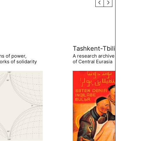
Tashkent-Tbilisi
ms of power,
A research archive of the hist
rks of solidarity
of Central Eurasia