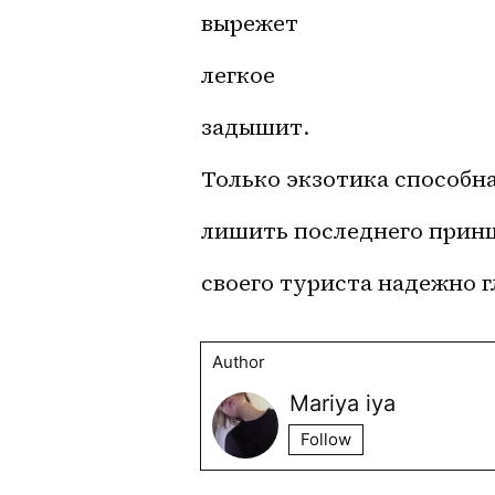
вырежет
легкое
задышит.
Только экзотика способн
лишить последнего принц
своего туриста надежно 
Author
Mariya iya
Follow