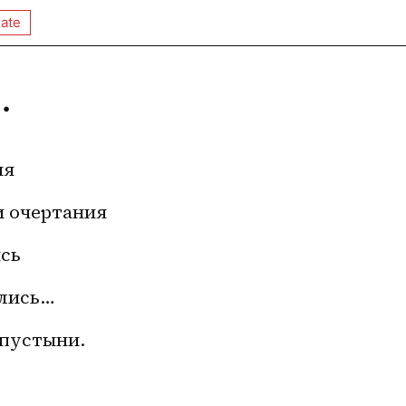
ate
.
ия
и очертания
ись
ались…
 пустыни.