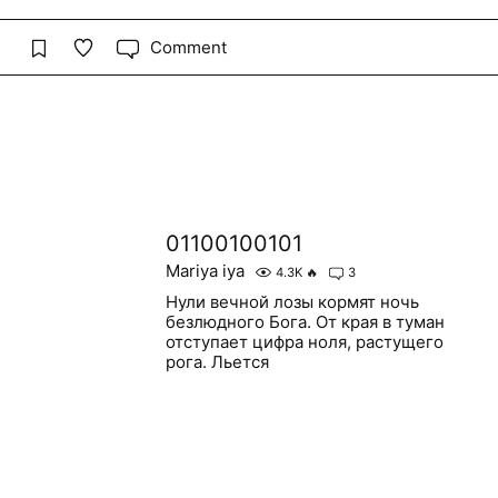
Comment
01100100101
Mariya iya
4.3K
🔥
3
Нули вечной лозы кормят ночь
безлюдного Бога. От края в туман
отступает цифра ноля, растущего
рога. Льется