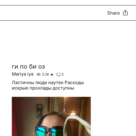
Share
ги по би оз
Mariya iya
3.2K
🔥
2
Ластичны люди наутек Расходы
искрые прохлады доступны