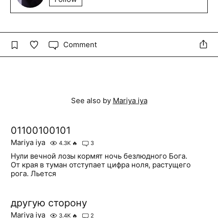
Comment
See also by
Mariya iya
01100100101
Mariya iya
4.3K
🔥
3
Нули вечной лозы кормят ночь безлюдного Бога.
От края в туман отступает цифра ноля, растущего
рога. Льется
другую сторону
Mariya iya
3.4K
🔥
2