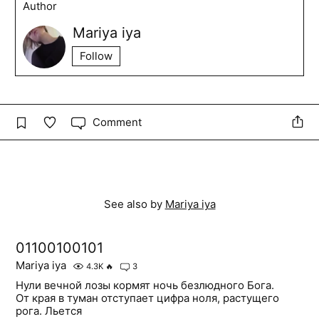
Author
Mariya iya
Follow
Comment
See also by
Mariya iya
01100100101
Mariya iya
4.3K
🔥
3
Нули вечной лозы кормят ночь безлюдного Бога.
От края в туман отступает цифра ноля, растущего
рога. Льется