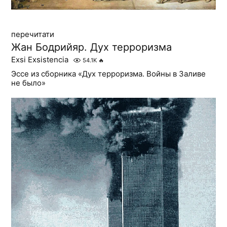
перечитати
Жан Бодрийяр. Дух терроризма
Exsi Exsistencia
54.1K
🔥
Эссе из сборника «Дух терроризма. Войны в Заливе
не было»