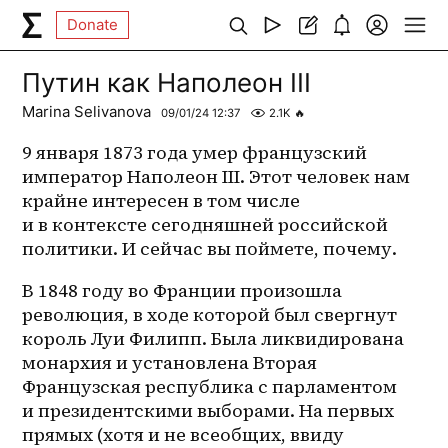
Donate
Путин как Наполеон III
Marina Selivanova
09/01/24 12:37
2.1K
🔥
9 января 1873 года умер французский 
император Наполеон III. Этот человек нам 
крайне интересен в том числе 
и в контексте сегодняшней российской 
политики. И сейчас вы поймете, почему. 
В 1848 году во Франции произошла 
революция, в ходе которой был свергнут 
король Луи Филипп. Была ликвидирована 
монархия и установлена Вторая 
Французская республика с парламентом 
и президентскими выборами. На первых 
прямых (хотя и не всеобщих, ввиду 